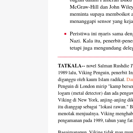
McGraw-Hill dan John Wiley,
meminta supaya memboikot aca
menanggapi sensor yang kej
Peristiwa ini nyaris sama d
Nazi. Kala itu, penerbit-pene
tetapi juga mengundang dele
TATKALA--
T
novel Salman Rushdie
1989 lalu, Viking Penguin, penerbit In
diganggu oleh kaum Islam radikal.
Dan
Penguin di London mirip "kamp bersenj
logam (metal detector) dan ada pengaw
Viking di New York, anjing-anjing di
itu dianggap sebagai "lokasi rawan." 
menolak menjualnya. Viking menghabisk
pengamanan pada 1989, tahun yang fata
Bagaimanapun, Viking tidak mau mund