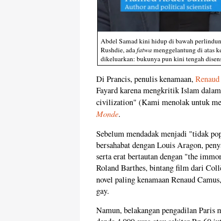
Abdel Samad kini hidup di bawah perlindung
Rushdie, ada
fatwa
menggelantung di atas k
dikeluarkan: bukunya pun kini tengah disens
Di Prancis, penulis kenamaan,
Renaud
Fayard karena mengkritik Islam dalam 
civilization" (Kami menolak untuk me
Monde
.
Sebelum mendadak menjadi "tidak popu
bersahabat dengan Louis Aragon, peny
serta erat bertautan dengan "the immo
Roland Barthes, bintang film dari Col
novel paling kenamaan Renaud Camus
gay.
Namun, belakangan pengadilan Paris