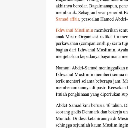
akhirnya beredar. Bagaimanapun, pener
memburuk. Sebagian besar penerbit Bar
Samad affair
, persoalan Hamed Abdel
Ikhwanul Muslimin
memberikan semua
anak Mesir. Organisasi radikal itu mem
perkawanan (companionship) serta tu
bagian dari Ikhwanul Muslimin. Aya
menjelaskan kepadanya bagaimana ment
Namun, Abdel-Samad meninggalkan mer
Ikhwanul Muslimin memberi semua mili
terik mentari selama beberapa jam. M
membenamkannya di pasir. Keesokan h
Itulah penghinaan yang diperlukan su
Abdel-Samad kini berusia 46 tahun. D
seorang gadis Denmark dan bekerja unt
Munich. Di desa kelahirannya di Mes
sehingga sejumlah kaum Muslim ingi