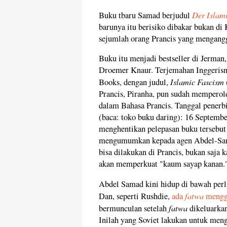
Der Islam
Buku tbaru Samad berjudul
barunya itu berisiko dibakar bukan di 
sejumlah orang Prancis yang mengangg
Buku itu menjadi bestseller di Jerman
Droemer Knaur. Terjemahan Inggerisn
Islamic Fascism
Books, dengan judul,
Prancis, Piranha, pun sudah mempero
dalam Bahasa Prancis. Tanggal pener
(baca: toko buku daring): 16 September
menghentikan pelepasan buku tersebut
mengumumkan kepada agen Abdel-Sama
bisa dilakukan di Prancis, bukan saja k
akan memperkuat "kaum sayap kanan.
Abdel Samad kini hidup di bawah perli
fatwa
Dan, seperti Rushdie,
ada
mengge
fatwa
bermunculan setelah
dikeluarkan
Inilah yang Soviet lakukan untuk men