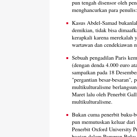
pun tengah disensor oleh pen
menghancurkan para penulis
Kasus Abdel-Samad bukanlah 
demikian, tidak bisa dimaafka
kerapkali karena merekalah y
wartawan dan cendekiawan m
Sebuah pengadilan Paris ke
(dengan denda 4.000 euro ata
sampaikan pada 18 Desember 
"pergantian besar-besaran", 
multikulturalisme berlangsung
Maret lalu oleh Penerbit Gal
multikulturalisme.
Bukan cuma penerbit buku-bu
pun memutuskan keluar dari b
Penerbit Oxford University 
bagian dalam Pameran Buku 