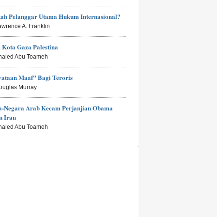
kah Pelanggar Utama Hukum Internasional?
awrence A. Franklin
i Kota Gaza Palestina
haled Abu Toameh
ataan Maaf" Bagi Teroris
ouglas Murray
a-Negara Arab Kecam Perjanjian Obama
n Iran
haled Abu Toameh