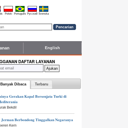
ds
Polski
Português
Pyccĸий
Svenska
yanan
English
GGANAN DAFTAR LAYANAN
 Banyak Dibaca
Terbaru
inya Gerakan Kapal Bersenjata Turki di
editerania
urak Bekdil
 Jerman Berbondong Tinggalkan Negaranya
oeren Kern