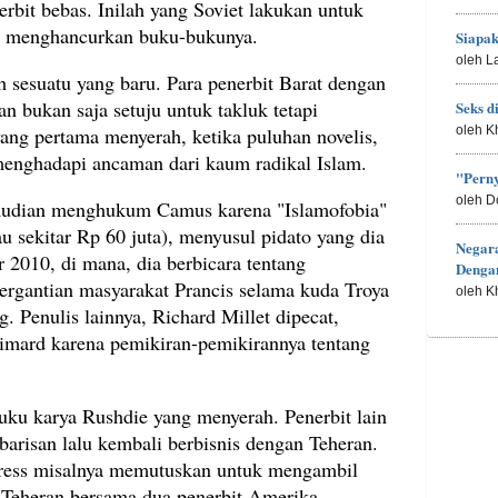
erbit bebas. Inilah yang Soviet lakukan untuk
: menghancurkan buku-bukunya.
Siapa
oleh L
sesuatu yang baru. Para penerbit Barat dengan
n bukan saja setuju untuk takluk tetapi
Seks d
ang pertama menyerah, ketika puluhan novelis,
oleh K
enghadapi ancaman dari kaum radikal Islam.
"Perny
oleh D
mudian menghukum Camus karena "Islamofobia"
u sekitar Rp 60 juta), menyusul pidato yang dia
Negar
2010, di mana, dia berbicara tentang
Denga
pergantian masyarakat Prancis selama kuda Troya
oleh K
. Penulis lainnya, Richard Millet dipecat,
limard karena pemikiran-pemikirannya tentang
ku karya Rushdie yang menyerah. Penerbit lain
arisan lalu kembali berbisnis dengan Teheran.
Press misalnya memutuskan untuk mengambil
Teheran bersama dua penerbit Amerika,