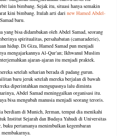
bit lain bimbang. Sejak itu, situasi hanya semakin
at kini bimbang. Itulah arti dari
new Hamed Abdel-
-Samad baru.
 yang bisa didambakan oleh Abdel Samad, seorang
berinya spiritualitas, persahabatan (camaraderie),
juan hidup. Di Giza, Hamed Samad pun menjadi
hnya mengajarkannya Al-Qur'an; Ikhwanul Muslim
erjemahkan ajaran-ajaran itu menjadi praktek.
eka setelah seharian berada di padang gurun.
tan baru jeruk setelah mereka berjalan di bawah
ereka diperintahkan mengupasnya lalu diminta
arinya, Abdel Samad meninggalkan organisasi itu.
paya bisa mengubah manusia menjadi seorang teroris.
ia berdiam di Munich, Jerman, tempat dia menikahi
uk Institut Sejarah dan Budaya Yahudi di Universitas
ir, buku pertamanya menimbulkan kegembaran
n membakarnya.