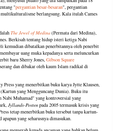
uta), menyusul pidato yang dia sampaikan pada 18
entang "
pergantian besar-besaran
", pergantian
 multikulturalisme berlangsung. Kala itulah Cames
The Jewel of Medina
adalah
(Permata dari Medina),
es. Berkisah tentang hidup isteri ketiga Nabi
i kemudian dibatalkan penerbitannya oleh penerbit
 membayar uang muka kepadanya serta meluncurkan
rbit baru Sherry Jones,
Gibson Square
rang dan dibakar oleh kaum Islam radikal di
y Press yang menerbitkan buku karya Jytte Klausen,
 (Kartun yang Mengguncang Dunia). Buku itu
tun Nabi Muhamad" yang kontroversial yang
Jyllands-Posten
ark,
pada 2005 termasuk krisis yang
Press tetap menerbitkan buku tersebut tanpa kartun-
 apapun yang seharusnya dimasukan.
s yang menyerah kepada ancaman yang bahkan belum