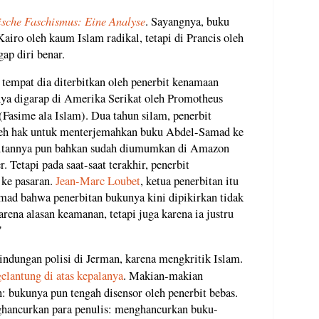
ische Faschismus: Eine Analyse
. Sayangnya, buku
Kairo oleh kaum Islam radikal, tetapi di Prancis oleh
ap diri benar.
, tempat dia diterbitkan oleh penerbit kenamaan
ya digarap di Amerika Serikat oleh Promotheus
(Fasime ala Islam). Dua tahun silam, penerbit
leh hak untuk menterjemahkan buku Abdel-Samad ke
bitannya pun bahkan sudah diumumkan di Amazon
. Tetapi pada saat-saat terakhir, penerbit
 ke pasaran.
Jean-Marc Loubet
, ketua penerbitan itu
d bahwa penerbitan bukunya kini dipikirkan tidak
arena alasan keamanan, tetapi juga karena ia justru
"
ndungan polisi di Jerman, karena mengkritik Islam.
lantung di atas kepalanya
. Makian-makian
: bukunya pun tengah disensor oleh penerbit bebas.
ghancurkan para penulis: menghancurkan buku-