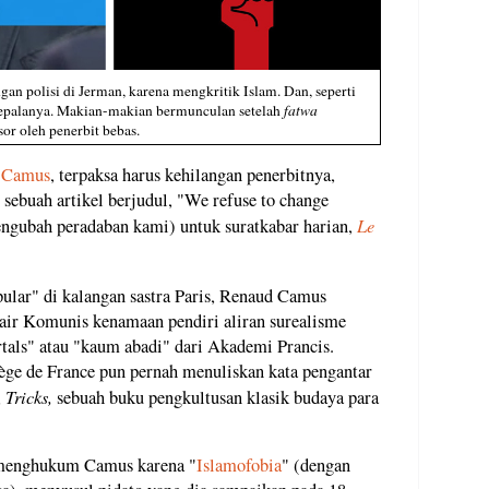
an polisi di Jerman, karena mengkritik Islam. Dan, seperti
epalanya. Makian-makian bermunculan setelah
fatwa
or oleh penerbit bebas.
 Camus
, terpaksa harus kehilangan penerbitnya,
sebuah artikel berjudul, "We refuse to change
Le
ngubah peradaban kami) untuk suratkabar harian,
lar" di kalangan sastra Paris, Renaud Camus
air Komunis kenamaan pendiri aliran surealisme
rtals" atau "kaum abadi" dari Akademi Prancis.
lège de France pun pernah menuliskan kata pengantar
Tricks,
,
sebuah buku pengkultusan klasik budaya para
 menghukum Camus karena "
Islamofobia
" (dengan