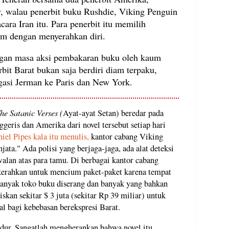
 walau penerbit buku Rushdie, Viking Penguin
ra Iran itu. Para penerbit itu memilih
am dengan menyerahkan diri.
engan masa aksi pembakaran buku oleh kaum
rbit Barat bukan saja berdiri diam terpaku,
gasi Jerman ke Paris dan New York.
he Satanic Verses (
Ayat-ayat Setan) beredar pada
ggeris dan Amerika dari novel tersebut setiap hari
iel Pipes kala itu menulis,
kantor cabang Viking
ata." Ada polisi yang berjaga-jaga, ada alat deteksi
alan atas para tamu. Di berbagai kantor cabang
kerahkan untuk mencium paket-paket karena tempat
Banyak toko buku diserang dan banyak yang bahkan
an sekitar $ 3 juta (sekitar Rp 39 miliar) untuk
l bagi kebebasan berekspresi Barat.
ur. Sangatlah mengherankan bahwa novel itu