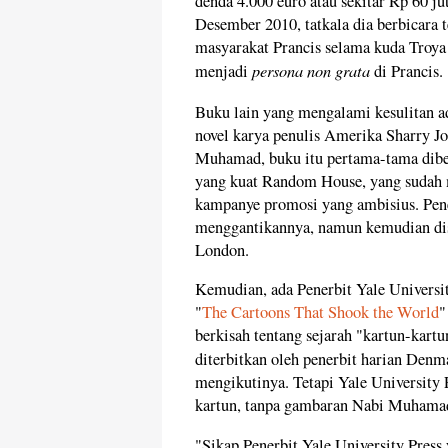
denda 4.000 euro atau sekitar Rp 60 j
Desember 2010, tatkala dia berbicara t
masyarakat Prancis selama kuda Troya
persona non grata
menjadi
di Prancis.
Buku lain yang mengalami kesulitan 
novel karya penulis Amerika Sharry Jon
Muhamad, buku itu pertama-tama dibel
yang kuat Random House, yang sudah
kampanye promosi yang ambisius. Pene
menggantikannya, namun kemudian dise
London.
Kemudian, ada Penerbit Yale Universit
"
The Cartoons That Shook the World
"
berkisah tentang sejarah "kartun-kar
diterbitkan oleh penerbit harian Denm
mengikutinya. Tetapi Yale University 
kartun, tanpa gambaran Nabi Muhamad
"Sikap Penerbit Yale University Pres