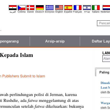
العربية
Čeština
Dansk
Deutsch
Ελληνικά
English
Español
Français
עברית
Italiano
Nederlan
 pengarang
Arsip-arsip
Daftar La
LAN
 Kepada Islam
Paling
 Publishers Submit to Islam
Dimula
Laut M
oleh B
awah perlindungan polisi di Jerman, karena
ti Rushdie, ada
fatwa
menggelantung di atas
Warga
ermunculan setelah
fatwa
dikeluarkan: bukunya
oleh S