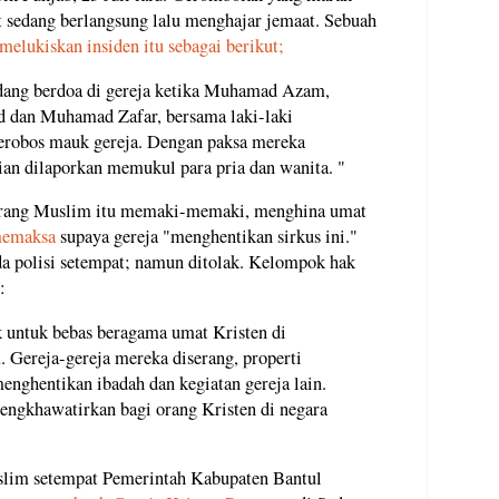
t sedang berlangsung lalu menghajar jemaat. Sebuah
melukiskan insiden itu sebagai berikut;
sedang berdoa di gereja ketika Muhamad Azam,
dan Muhamad Zafar, bersama laki-laki
erobos mauk gereja. Dengan paksa mereka
n dilaporkan memukul para pria dan wanita. "
orang Muslim itu memaki-memaki, menghina umat
emaksa
supaya gereja "menghentikan sirkus ini."
da polisi setempat; namun ditolak. Kelompok hak
:
k untuk bebas beragama umat Kristen di
. Gereja-gereja mereka diserang, properti
menghentikan ibadah dan kegiatan gereja lain.
engkhawatirkan bagi orang Kristen di negara
lim setempat Pemerintah Kabupaten Bantul