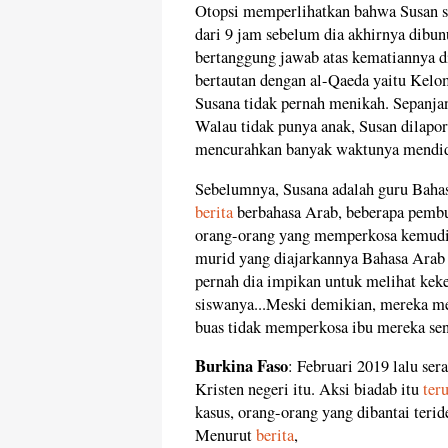
Otopsi memperlihatkan bahwa Susan 
dari 9 jam sebelum dia akhirnya dibun
bertanggung jawab atas kematiannya d
bertautan dengan al-Qaeda yaitu Kel
Susana tidak pernah menikah. Sepanjan
Walau tidak punya anak, Susan dilapor
mencurahkan banyak waktunya mendidi
Sebelumnya, Susana adalah guru Bahas
berita
berbahasa Arab, beberapa pembun
orang-orang yang memperkosa kemudia
murid yang diajarkannya Bahasa Arab d
pernah dia impikan untuk melihat kek
siswanya...Meski demikian, mereka me
buas tidak memperkosa ibu mereka sen
Burkina Faso
: Februari 2019 lalu se
Kristen negeri itu. Aksi biadab itu
ter
kasus, orang-orang yang dibantai terid
Menurut
berita
,