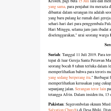
Kristen, pagi buta
15 Juli
lalu dan mem
yang sama,
para penjahat itu merazia d
dibantai dalam serangan itu adalah se
yang baru pulang ke rumah dari gereja
sehari-hari dari para penggembala Ful
Hari Minggu, selama jam-jam ibadat at
diselenggarakan," urai seorang warga 
Ser
Suriah
: Tanggal 11 Juli 2019. Para te
tepat di luar Gereja Santa Perawan Ma
seorang bocah 8 tahun terluka dalam l
memperlihatkan bahwa para teroris 
yang sedang berperang itu
." Berbagai 
memperlihatkan kerusakan yang cukup
sepanjang jalan.
Serangan teror lain
pad
tetangga Afrin. Dalam insiden itu, 13 
Pakistan
: Segerombolan oknum Mus
Salvation Church
) di Desa Bhiki, Dis