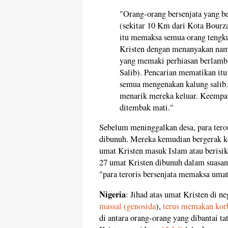
"Orang-orang bersenjata yang b
(sekitar 10 Km dari Kota Bourza
itu memaksa semua orang tengku
Kristen dengan menanyakan nama
yang memaki perhiasan berlamba
Salib). Pencarian mematikan it
semua mengenakan kalung salib..
menarik mereka keluar. Keempat 
ditembak mati."
Sebelum meninggalkan desa, para tero
dibunuh. Mereka kemudian bergerak k
umat Kristen masuk Islam atau berisik
27 umat Kristen dibunuh dalam suasa
"para teroris bersenjata memaksa umat
Nigeria
: Jihad atas umat Kristen di ne
massal (genosida
),
terus memakan kor
di antara orang-orang yang dibantai t