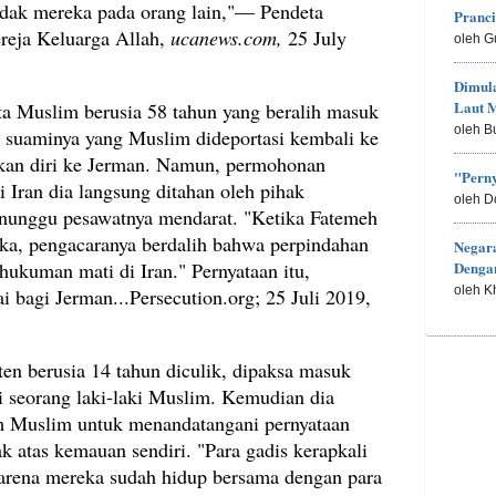
ak mereka pada orang lain,"— Pendeta
Pranc
reja Keluarga Allah,
ucanews.com,
25 July
oleh G
Dimula
Laut M
a Muslim berusia 58 tahun yang beralih masuk
oleh B
 suaminya yang Muslim dideportasi kembali ke
ikan diri ke Jerman. Namun, permohonan
"Perny
i Iran dia langsung ditahan oleh pihak
oleh D
unggu pesawatnya mendarat. "Ketika Fatemeh
a, pengacaranya berdalih bahwa perpindahan
Negar
ukuman mati di Iran." Pernyataan itu,
Denga
oleh K
 bagi Jerman...Persecution.org; 25 Juli 2019,
ten berusia 14 tahun diculik, dipaksa masuk
i seorang laki-laki Muslim. Kemudian dia
im Muslim untuk menandatangani pernyataan
k atas kemauan sendiri. "Para gadis kerapkali
arena mereka sudah hidup bersama dengan para