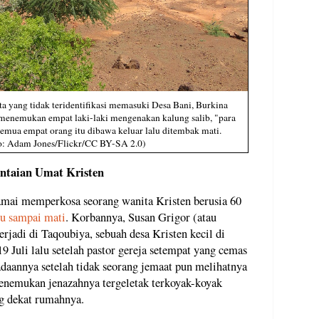
a yang tidak teridentifikasi memasuki Desa Bani, Burkina
 menemukan empat laki-laki mengenakan kalung salib, "para
emua empat orang itu dibawa keluar lalu ditembak mati.
to: Adam Jones/Flickr/CC BY-SA 2.0)
taian Umat Kristen
ramai memperkosa seorang wanita Kristen berusia 60
u sampai mati
. Korbannya, Susan Grigor (atau
rjadi di Taqoubiya, sebuah desa Kristen kecil di
9 Juli lalu setelah pastor gereja setempat yang cemas
aannya setelah tidak seorang jemaat pun melihatnya
enemukan jenazahnya tergeletak terkoyak-koyak
ng dekat rumahnya.