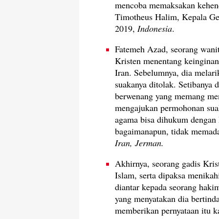
mencoba memaksakan kehend
Timotheus Halim, Kepala Ge
2019,
Indonesia
.
Fatemeh Azad, seorang wanit
Kristen menentang keinginan
Iran. Sebelumnya, dia melar
suakanya ditolak. Setibanya d
berwenang yang memang men
mengajukan permohonan suak
agama bisa dihukum dengan h
bagaimanapun, tidak memadai
Iran, Jerman.
Akhirnya, seorang gadis Kris
Islam, serta dipaksa menikah
diantar kepada seorang hak
yang menyatakan dia bertinda
memberikan pernyataan itu k