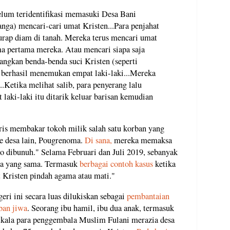
elum teridentifikasi memasuki Desa Bani
nga) mencari-cari umat Kristen...Para penjahat
rap diam di tanah. Mereka terus mencari umat
 pertama mereka. Atau mencari siapa saja
ngkan benda-benda suci Kristen (seperti
u berhasil menemukan empat laki-laki...Mereka
.Ketika melihat salib, para penyerang lalu
laki-laki itu ditarik keluar barisan kemudian
ris membakar tokoh milik salah satu korban yang
e desa lain, Pougrenoma.
Di sana,
mereka memaksa
o dibunuh." Selama Februari dan Juli 2019, sebanyak
na yang sama. Termasuk
berbagai contoh kasus
ketika
 Kristen pindah agama atau mati."
geri ini secara luas dilukiskan sebagai
pembantaian
ban jiwa
. Seorang ibu hamil, ibu dua anak, termasuk
atkala para penggembala Muslim Fulani merazia desa