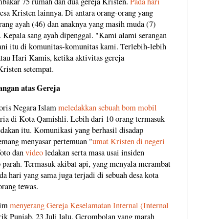
bakar 75 rumah dan dua gereja Kristen.
Pada hari
esa Kristen lainnya. Di antara orang-orang yang
orang ayah (46) dan anaknya yang masih muda (7)
. Kepala sang ayah dipenggal. "Kami alami serangan
ani itu di komunitas-komunitas kami. Terlebih-lebih
au Hari Kamis, ketika aktivitas gereja
Kristen setempat.
angan atas Gereja
roris Negara Islam
meledakkan sebuah bom mobil
ria di Kota Qamishli. Lebih dari 10 orang termasuk
edakan itu. Komunikasi yang berhasil disadap
memang menyasar pertemuan "
umat Kristen di negeri
foto dan
video
ledakan serta masa usai insiden
 parah. Termasuk akibat api, yang menyala merambat
a hari yang sama juga terjadi di sebuah desa kota
orang tewas.
lim
menyerang Gereja Keselamatan Internal (Internal
trik Punjab, 23 Juli lalu. Gerombolan yang marah