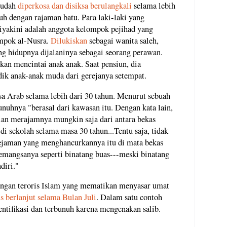
sudah
diperkosa dan disiksa berulangkali
selama lebih
uh dengan rajaman batu. Para laki-laki yang
iyakini adalah anggota kelompok pejihad yang
ompok al-Nusra.
Dilukiskan
sebagai wanita saleh,
g hidupnya dijalaninya sebagai seorang perawan.
kan mencintai anak anak. Saat pensiun, dia
k anak-anak muda dari gerejanya setempat.
a Arab selama lebih dari 30 tahun. Menurut sebuah
uhnya "berasal dari kawasan itu. Dengan kata lain,
n merajamnya mungkin saja dari antara bekas
i sekolah selama masa 30 tahun...Tentu saja, tidak
ejaman yang menghancurkannya itu di mata bekas
mangsanya seperti binatang buas---meski binatang
diri."
rangan teroris Islam yang mematikan menyasar umat
us berlanjut selama Bulan Juli
. Dalam satu contoh
entifikasi dan terbunuh karena mengenakan salib.