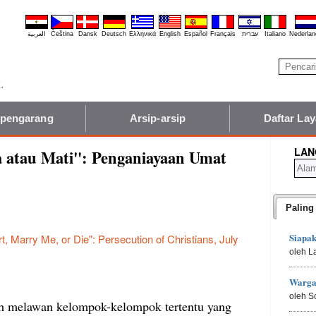
العربية
Čeština
Dansk
Deutsch
Ελληνικά
English
Español
Français
עברית
Italiano
Nederlan
 pengarang
Arsip-arsip
Daftar La
LAN
a atau Mati": Penganiayaan Umat
Paling
Siapa
t, Marry Me, or Die": Persecution of Christians, July
oleh L
Warga
oleh S
ah melawan kelompok-kelompok tertentu yang