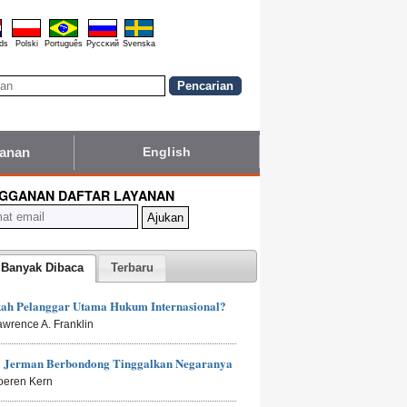
ds
Polski
Português
Pyccĸий
Svenska
yanan
English
GGANAN DAFTAR LAYANAN
 Banyak Dibaca
Terbaru
kah Pelanggar Utama Hukum Internasional?
awrence A. Franklin
 Jerman Berbondong Tinggalkan Negaranya
oeren Kern