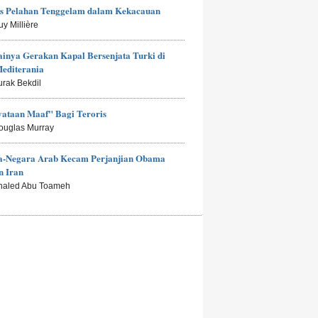
is Pelahan Tenggelam dalam Kekacauan
uy Millière
inya Gerakan Kapal Bersenjata Turki di
editerania
urak Bekdil
ataan Maaf" Bagi Teroris
ouglas Murray
a-Negara Arab Kecam Perjanjian Obama
n Iran
haled Abu Toameh