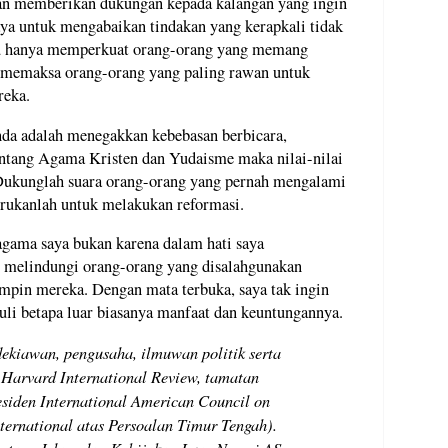
n memberikan dukungan kepada kalangan yang ingin
a untuk mengabaikan tindakan yang kerapkali tidak
ru hanya memperkuat orang-orang yang memang
an memaksa orang-orang yang paling rawan untuk
reka.
 anda adalah menegakkan kebebasan berbicara,
tentang Agama Kristen dan Yudaisme maka nilai-nilai
. Dukunglah suara orang-orang yang pernah mengalami
rukanlah untuk melakukan reformasi.
agama saya bukan karena dalam hati saya
n melindungi orang-orang yang disalahgunakan
mpin mereka. Dengan mata terbuka, saya tak ingin
uli betapa luar biasanya manfaat dan keuntungannya.
ekiawan, pengusaha, ilmuwan politik serta
Harvard International Review, tamatan
esiden International American Council on
ernational atas Persoalan Timur Tengah).
entang Islam dan Kebijakan Luar Negeri AS.