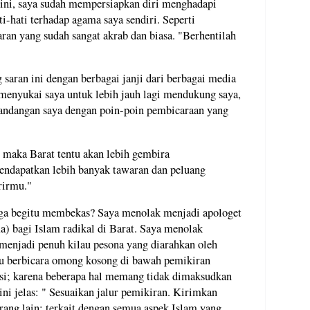
 ini, saya sudah mempersiapkan diri menghadapi
ti-hati terhadap agama saya sendiri. Seperti
aran yang sudah sangat akrab dan biasa. "Berhentilah
saran ini dengan berbagai janji dari berbagai media
menyukai saya untuk lebih jauh lagi mendukung saya,
andangan saya dengan poin-poin pembicaraan yang
, maka Barat tentu akan lebih gembira
dapatkan lebih banyak tawaran dan peluang
rirmu."
gga begitu membekas? Saya menolak menjadi apologet
a) bagi Islam radikal di Barat. Saya menolak
enjadi penuh kilau pesona yang diarahkan oleh
au berbicara omong kosong di bawah pemikiran
nsi; karena beberapa hal memang tidak dimaksudkan
 ini jelas: " Sesuaikan jalur pemikiran. Kirimkan
ang lain: terkait dengan semua aspek Islam yang