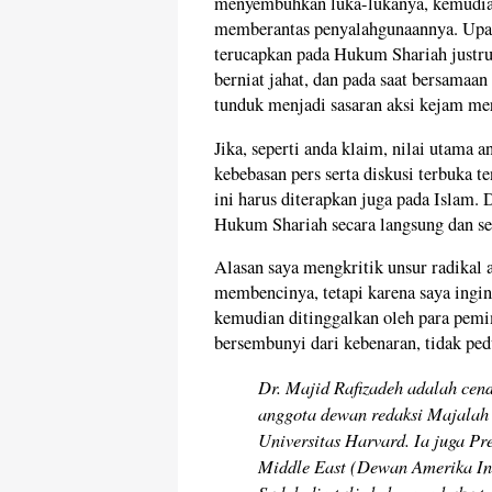
menyembuhkan luka-lukanya, kemudia
memberantas penyalahgunaannya. Upay
terucapkan pada Hukum Shariah just
berniat jahat, dan pada saat bersama
tunduk menjadi sasaran aksi kejam me
Jika, seperti anda klaim, nilai utama
kebebasan pers serta diskusi terbuka 
ini harus diterapkan juga pada Islam
Hukum Shariah secara langsung dan se
Alasan saya mengkritik unsur radikal 
membencinya, tetapi karena saya ingi
kemudian ditinggalkan oleh para pemi
bersembunyi dari kebenaran, tidak ped
Dr. Majid Rafizadeh adalah cend
anggota dewan redaksi Majalah 
Universitas Harvard. Ia juga Pr
Middle East (Dewan Amerika Int
Sudah dia tulis beberapa buku t