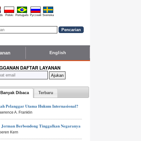
ds
Polski
Português
Pyccĸий
Svenska
yanan
English
GGANAN DAFTAR LAYANAN
 Banyak Dibaca
Terbaru
kah Pelanggar Utama Hukum Internasional?
awrence A. Franklin
 Jerman Berbondong Tinggalkan Negaranya
oeren Kern