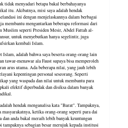
uk tidak menyadari betapa bakal berbahayanya
kal itu. Akibatnya, misi saya adalah hendak
elandasi ini dengan menjelaskannya dalam berbagai
aja membantu mengantarkan beberapa reformasi dari
 Muslim seperti Presiden Mesir, Abdel Fattah al-
ansur, untuk menyebutkan hanya segelintir, juga
fsirkan kembali Islam.
t Islam, adalah bahwa saya beserta orang-orang lain
kan tawar-menawar ala Faust supaya bisa memperoleh
an arus utama. Ada beberapa nilai, yang jauh lebih
layani kepentingan personal seseorang. Seperti
ikap yang waspada dan nilai untuk membantu para
pkali efektif diperbudak dan disiksa dalam banyak
adikal.
ni adalah hendak menganalisa kata "Barat". Tampaknya,
 masyarakatnya, ketika orang-orang seperti para dai
 dan anda bakal meraih lebih banyak keuntungan
pi tampaknya sebagian besar merujuk kepada institusi