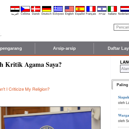
العربية
Čeština
Dansk
Deutsch
Ελληνικά
English
Español
Français
עברית
Italiano
Nederlan
 pengarang
Arsip-arsip
Daftar La
LAN
h Kritik Agama Saya?
Paling
't I Criticize My Religion?
Siapa
oleh L
Warga
oleh S