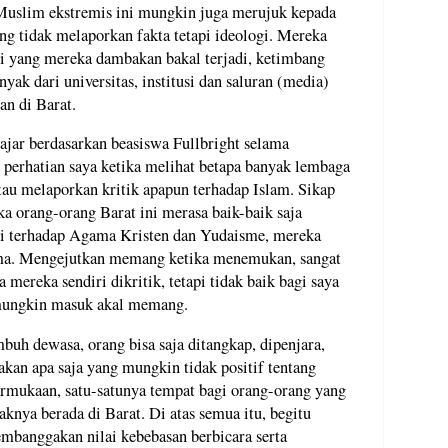
 Muslim ekstremis ini mungkin juga merujuk kepada
ang tidak melaporkan fakta tetapi ideologi. Mereka
i yang mereka dambakan bakal terjadi, ketimbang
yak dari universitas, institusi dan saluran (media)
an di Barat.
ajar berdasarkan beasiswa Fullbright selama
perhatian saya ketika melihat betapa banyak lembaga
tau melaporkan kritik apapun terhadap Islam. Sikap
ka orang-orang Barat ini merasa baik-baik saja
rti terhadap Agama Kristen dan Yudaisme, mereka
ama. Mengejutkan memang ketika menemukan, sangat
mereka sendiri dikritik, tetapi tidak baik bagi saya
 mungkin masuk akal memang.
buh dewasa, orang bisa saja ditangkap, dipenjara,
kan apa saja yang mungkin tidak positif tentang
ermukaan, satu-satunya tempat bagi orang-orang yang
nya berada di Barat. Di atas semua itu, begitu
mbanggakan nilai kebebasan berbicara serta