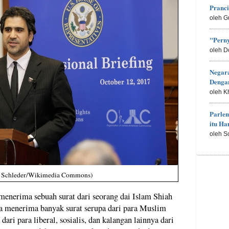
Pranc
oleh G
"Perny
oleh D
Negar
Denga
oleh K
Parle
itu H
oleh S
ter Schleder/Wikimedia Commons)
 menerima sebuah surat dari seorang dai Islam Shiah
aya menerima banyak surat serupa dari para Muslim
dari para liberal, sosialis, dan kalangan lainnya dari