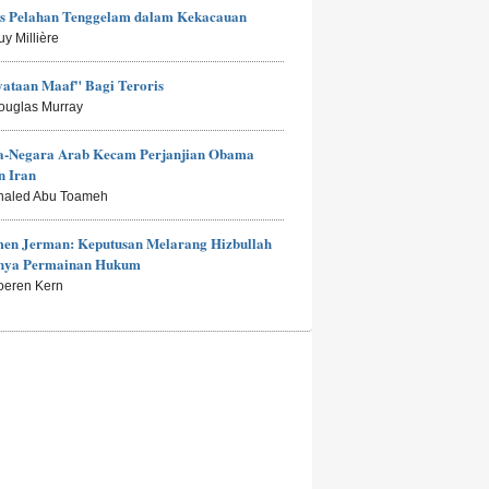
is Pelahan Tenggelam dalam Kekacauan
uy Millière
ataan Maaf" Bagi Teroris
ouglas Murray
a-Negara Arab Kecam Perjanjian Obama
n Iran
haled Abu Toameh
men Jerman: Keputusan Melarang Hizbullah
anya Permainan Hukum
oeren Kern