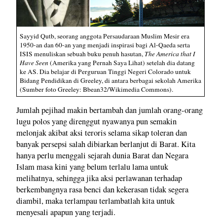
Sayyid Qutb, seorang anggota Persaudaraan Muslim Mesir era
1950-an dan 60-an yang menjadi inspirasi bagi Al-Qaeda serta
ISIS menuliskan sebuah buku penuh hasutan,
The America that I
Have Seen
(Amerika yang Pernah Saya Lihat) setelah dia datang
ke AS. Dia belajar di Perguruan Tinggi Negeri Colorado untuk
Bidang Pendidikan di Greeley, di antara berbagai sekolah Amerika
(Sumber foto Greeley: Bbean32/Wikimedia Commons).
Jumlah pejihad makin bertambah dan jumlah orang-orang
lugu polos yang direnggut nyawanya pun semakin
melonjak akibat aksi teroris selama sikap toleran dan
banyak persepsi salah dibiarkan berlanjut di Barat. Kita
hanya perlu menggali sejarah dunia Barat dan Negara
Islam masa kini yang belum terlalu lama untuk
melihatnya, sehingga jika aksi perlawanan terhadap
berkembangnya rasa benci dan kekerasan tidak segera
diambil, maka terlampau terlambatlah kita untuk
menyesali apapun yang terjadi.