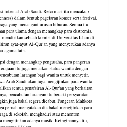
.
si internal Arab Saudi. Reformasi itu mencakup
enness) dalam bentuk pagelaran konser serta festival,
baga yang menangani urusan hiburan. Semua itu
aan para ulama dengan menangkap para ekstremis.
 mendirikan sebuah komisi di Universitas Islam di
siran ayat-ayat Al-Qur'an yang menyerukan adanya
a-agama lain.
upsi dengan menangkap pengusaha, para pangeran
Kerajaan itu juga menaikan status wanita dengan
encabutan larangan bagi wanita untuk menyetir.
hwa Arab Saudi akan juga mengijinkan para wanita
likan semua penafsiran Al-Qur'an yang berkaitan
nya, pencabutan larangan itu berarti persyaratan
gkin juga bakal segera dicabut. Pangeran Mahkota
 pernah mengatakan dia bakal mengijinkan para
raga di sekolah, menghadiri atau menonton
ta mengijinkan adanya musik. Keinginannya itu,
restorasi" Islam.