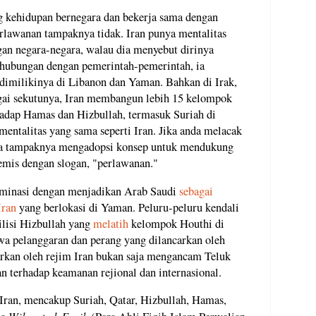
 kehidupan bernegara dan bekerja sama dengan
Perlawanan tampaknya tidak. Iran punya mentalitas
ngan negara-negara, walau dia menyebut dirinya
hubungan dengan pemerintah-pemerintah, ia
 dimilikinya di Libanon dan Yaman. Bahkan di Irak,
gai sekutunya, Iran membangun lebih 15 kelompok
hadap Hamas dan Hizbullah, termasuk Suriah di
entalitas yang sama seperti Iran. Jika anda melacak
a tampaknya mengadopsi konsep untuk mendukung
emis dengan slogan, "perlawanan."
ulminasi dengan menjadikan Arab Saudi
sebagai
 Iran
yang berlokasi di Yaman. Peluru-peluru kendali
ilisi Hizbullah yang
melatih
kelompok Houthi di
 pelanggaran dan perang yang dilancarkan oleh
arkan oleh rejim Iran bukan saja mengancam Teluk
 terhadap keamanan rejional dan internasional.
Iran, mencakup Suriah, Qatar, Hizbullah, Hamas,