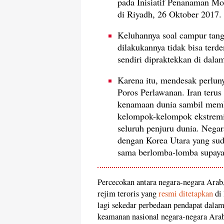
pada Inisiatif Penanaman Mod
di Riyadh, 26 Oktober 2017.
Keluhannya soal campur tang
dilakukannya tidak bisa terde
sendiri dipraktekkan di dalam
Karena itu, mendesak perlun
Poros Perlawanan. Iran terus
kenamaan dunia sambil membe
kelompok-kelompok ekstremis 
seluruh penjuru dunia. Nega
dengan Korea Utara yang suda
sama berlomba-lomba supaya 
Percecokan antara negara-negara Arab,
rejim teroris yang
resmi ditetapkan
di 
lagi sekedar perbedaan pendapat dalam
keamanan nasional negara-negara Arab