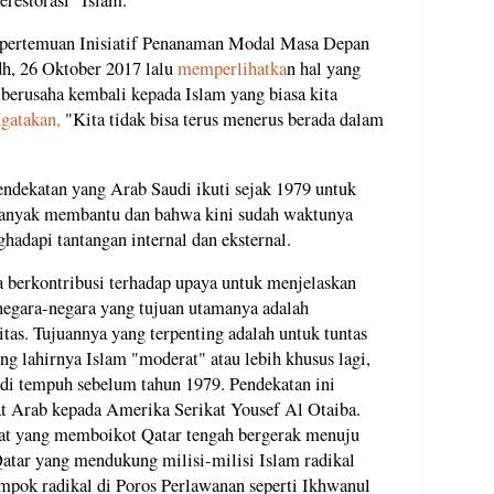
 pertemuan Inisiatif Penanaman Modal Masa Depan
adh, 26 Oktober 2017 lalu
memperlihatka
n hal yang
a berusaha kembali kepada Islam yang biasa kita
gatakan,
"Kita tidak bisa terus menerus berada dalam
endekatan yang Arab Saudi ikuti sejak 1979 untuk
banyak membantu dan bahwa kini sudah waktunya
adapi tantangan internal dan eksternal.
 berkontribusi terhadap upaya untuk menjelaskan
egara-negara yang tujuan utamanya adalah
itas. Tujuannya yang terpenting adalah untuk tuntas
lahirnya Islam "moderat" atau lebih khusus lagi,
i tempuh sebelum tahun 1979. Pendekatan ini
t Arab kepada Amerika Serikat Yousef Al Otaiba.
at yang memboikot Qatar tengah bergerak menuju
Qatar yang mendukung milisi-milisi Islam radikal
ompok radikal di Poros Perlawanan seperti Ikhwanul