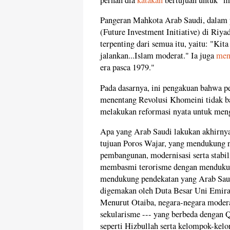
Pangeran Mahkota Arab Saudi, dalam
(Future Investment Initiative) di Riy
terpenting dari semua itu, yaitu: "Kit
jalankan...Islam moderat." Ia juga
men
era pasca 1979."
Pada dasarnya, ini pengakuan bahwa p
menentang Revolusi Khomeini tidak 
melakukan reformasi nyata untuk mengh
Apa yang Arab Saudi lakukan akhirnya
tujuan Poros Wajar, yang mendukung n
pembangunan, modernisasi serta stabil
membasmi terorisme dengan mendukung 
mendukung pendekatan yang Arab Saud
digemakan oleh Duta Besar Uni Emira
Menurut Otaiba, negara-negara moder
sekularisme --- yang berbeda dengan 
seperti Hizbullah serta kelompok-kel