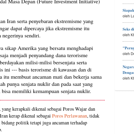
al Masa Depan (Future Investment Initiative)
Siapa
oleh L
an Iran serta penyebaran ekstremisme yang
ngar dapat dipercaya jika ekstremisme itu
Seks d
 negerinya sendiri.
oleh K
ya sikap Amerika yang bersatu menghadapi
"Perny
 saja menjadi penyandang dana terorisme
oleh D
rdayakan milisi-milisi bersenjata serta
Negar
ini --- basis terorisme di kawasan dan di
Denga
ra itu membuat ancaman mati dan bekerja sama
oleh K
h punya senjata nuklir dan pada saat yang
bisa memiliki kemampuan senjata nuklir.
 yang kerapkali dikenal sebagai Poros Wajar dan
Iran kerap dikenal sebagai
Poros Perlawanan
, tidak
 bidang politik tetapi juga ancaman terhadap
.