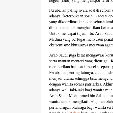
negeri (land) yang mengekspor teroris
Perubahan paling nyata adalah reforma
adanya "keterbukaan sosial" (social op
yang dikoordinasikan oleh sebuah lem
dilakukan untuk menghentikan kekuas
Untuk mencapai tujuan itu, Arab Saudi
Medina yang bertugas menyusun penaf
ekstremisme khususnya melawan agam
Arab Saudi juga ketat mengawasi kor
serta mantan menteri yang dicurigai. 
memberikan hak asasi mereka seperti p
Perubahan penting lainnya, adalah ba
menjadi ulama sehingga bisa mengenda
dengan wanita secara patriarkis. Akhir
adanya wali laki-laki bagi wanita mun
Arab Saudi Mohammed bin Salman juga
wanita untuk mengikuti pelajaran olah
pertandingan olahraga bagi wanita ser
pernah dia
katakan
bertujuan untuk "me