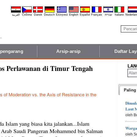
العربية
Čeština
Dansk
Deutsch
Ελληνικά
English
Español
Français
עברית
Italiano
Nederlan
 pengarang
Arsip-arsip
Daftar La
LAN
os Perlawanan di Timur Tengah
Paling
s of Moderation vs. the Axis of Resistance in the
Dimula
Laut M
oleh B
a Islam yang biasa kita jalankan...Islam
Warga
a Arab Saudi Pangeran Mohammed bin Salman
oleh S