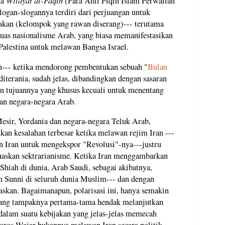
Wilayat al-Faqih
da
(Para Ahli Fiqih Islam Perwalian
Slogan-slogannya terdiri dari perjuangan untuk
kan (kelompok yang rawan diserang)--- terutama
as nasionalisme Arab, yang biasa memanifestasikan
Palestina untuk melawan Bangsa Israel.
n--- ketika mendorong pembentukan sebuah "
Bulan
diterania, sudah jelas, dibandingkan dengan sasaran
 tujuannya yang khusus kecuali untuk menentang
an negara-negara Arab.
Mesir, Yordania dan negara-negara Teluk Arab,
ukan kesalahan terbesar ketika melawan rejim Iran ---
 Iran untuk mengekspor "Revolusi"-nya---justru
uaskan sektrarianisme. Ketika Iran menggambarkan
hiah di dunia, Arab Saudi, sebagai akibatnya,
 Sunni di seluruh dunia Muslim--- dan dengan
askan. Bagaimanapun, polarisasi ini, hanya semakin
yang tampaknya pertama-tama hendak melanjutkan
alam suatu kebijakan yang jelas-jelas memecah