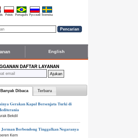
ds
Polski
Português
Pyccĸий
Svenska
yanan
English
GGANAN DAFTAR LAYANAN
 Banyak Dibaca
Terbaru
inya Gerakan Kapal Bersenjata Turki di
editerania
urak Bekdil
 Jerman Berbondong Tinggalkan Negaranya
oeren Kern