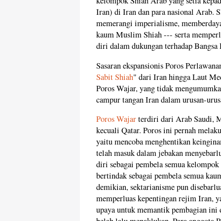
kelompok Shiah Arab yang setia kepa
Iran) di Iran dan para nasional Arab. 
memerangi imperialisme, memberdaya
kaum Muslim Shiah --- serta memperlu
diri dalam dukungan terhadap Bangsa 
Sasaran ekspansionis Poros Perlawana
Sabit Shiah
" dari Iran hingga Laut Me
Poros Wajar, yang tidak mengumumkan
campur tangan Iran dalam urusan-urus
Poros Wajar
terdiri dari Arab Saudi, 
kecuali Qatar. Poros ini pernah melak
yaitu mencoba menghentikan keinginan
telah masuk dalam jebakan menyebarl
diri sebagai pembela semua kelompok S
bertindak sebagai pembela semua kaum
demikian, sektarianisme pun disebarlu
memperluas kepentingan rejim Iran, 
upaya untuk memantik pembagian ini d