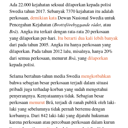
Ada 22.000 kejahatan seksual dilaporkan kepada polisi
Swedia tahun 2017. Sebanyak 7370 kejahatan itu adalah
perkosaan,
demikian kata
Dewan Nasional Swedia untuk
Brottsförebyggande rådet,
Pencegahan Kejahatan (
atau
Brå
). Angka itu terkait dengan rata-rata 20 perkosaan
yang dilaporkan per-hari.
Itu berarti dua kali lebih banyak
dari pada tahun 2005. Angka itu hanya perkosaan yang
dilaporkan. Pada tahun 2012 lalu, misalnya, hanya 20%
Brå
dari semua perkosaan, menurut
, yang
dilaporkan
kepada polisi.
Selama bertahun-tahun media Swedia
mengkotbahkan
bahwa sebagian besar perkosaan terjadi dalam situasi
pribadi juga terhadap korban yang sudah mengetahui
penyerangnya. Kenyataannya tidak. Sebagian besar
perkosaan
menurut
Brå, terjadi di ranah publik oleh laki-
laki yang sebelumnya tidak pernah bertemu dengan
korbannya. Dari 842 laki-laki yang dijatuhi hukuman
karena perkosaan atau percobaan perkosaan dalam kurun