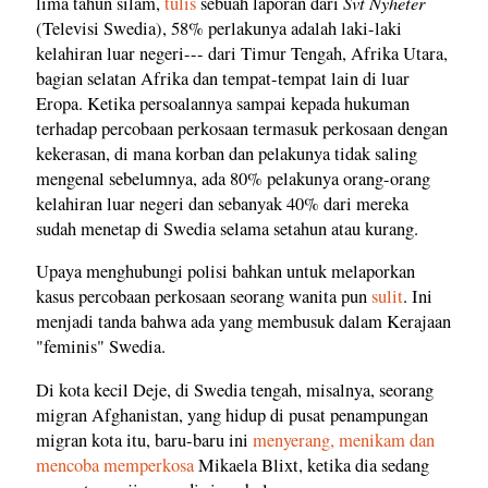
Svt Nyheter
lima tahun silam,
tulis
sebuah laporan dari
(Televisi Swedia), 58% perlakunya adalah laki-laki
kelahiran luar negeri--- dari Timur Tengah, Afrika Utara,
bagian selatan Afrika dan tempat-tempat lain di luar
Eropa. Ketika persoalannya sampai kepada hukuman
terhadap percobaan perkosaan termasuk perkosaan dengan
kekerasan, di mana korban dan pelakunya tidak saling
mengenal sebelumnya, ada 80% pelakunya orang-orang
kelahiran luar negeri dan sebanyak 40% dari mereka
sudah menetap di Swedia selama setahun atau kurang.
Upaya menghubungi polisi bahkan untuk melaporkan
kasus percobaan perkosaan seorang wanita pun
sulit
. Ini
menjadi tanda bahwa ada yang membusuk dalam Kerajaan
"feminis" Swedia.
Di kota kecil Deje, di Swedia tengah, misalnya, seorang
migran Afghanistan, yang hidup di pusat penampungan
migran kota itu, baru-baru ini
menyerang, menikam dan
mencoba memperkosa
Mikaela Blixt, ketika dia sedang