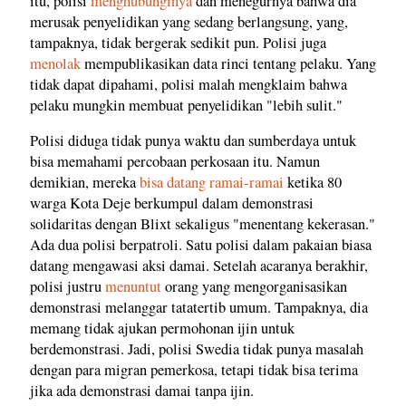
itu, polisi
menghubunginya
dan menegurnya bahwa dia
merusak penyelidikan yang sedang berlangsung, yang,
tampaknya, tidak bergerak sedikit pun. Polisi juga
menolak
mempublikasikan data rinci tentang pelaku. Yang
tidak dapat dipahami, polisi malah mengklaim bahwa
pelaku mungkin membuat penyelidikan "lebih sulit."
Polisi diduga tidak punya waktu dan sumberdaya untuk
bisa memahami percobaan perkosaan itu. Namun
demikian, mereka
bisa datang ramai-ramai
ketika 80
warga Kota Deje berkumpul dalam demonstrasi
solidaritas dengan Blixt sekaligus "menentang kekerasan."
Ada dua polisi berpatroli. Satu polisi dalam pakaian biasa
datang mengawasi aksi damai. Setelah acaranya berakhir,
polisi justru
menuntut
orang yang mengorganisasikan
demonstrasi melanggar tatatertib umum. Tampaknya, dia
memang tidak ajukan permohonan ijin untuk
berdemonstrasi. Jadi, polisi Swedia tidak punya masalah
dengan para migran pemerkosa, tetapi tidak bisa terima
jika ada demonstrasi damai tanpa ijin.