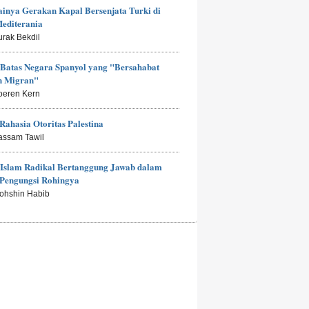
inya Gerakan Kapal Bersenjata Turki di
editerania
urak Bekdil
Batas Negara Spanyol yang "Bersahabat
n Migran"
oeren Kern
Rahasia Otoritas Palestina
assam Tawil
Islam Radikal Bertanggung Jawab dalam
 Pengungsi Rohingya
ohshin Habib