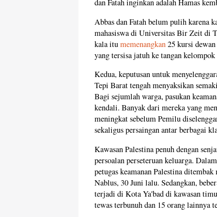
dan Fatah inginkan adalah Hamas kem
Abbas dan Fatah belum pulih karena k
mahasiswa di Universitas Bir Zeit di 
kala itu
memenangkan
25 kursi dewan
yang tersisa jatuh ke tangan kelompo
Kedua, keputusan untuk menyelenggar
Tepi Barat tengah menyaksikan semak
Bagi sejumlah warga, pasukan keamana
kendali. Banyak dari mereka yang men
meningkat sebelum Pemilu diselengga
sekaligus persaingan antar berbagai kla
Kawasan Palestina penuh dengan senja
persoalan perseteruan keluarga. Dalam 
petugas keamanan Palestina ditembak m
Nablus, 30 Juni lalu. Sedangkan, beb
terjadi di Kota Ya'bad di kawasan timu
tewas terbunuh dan 15 orang lainnya t