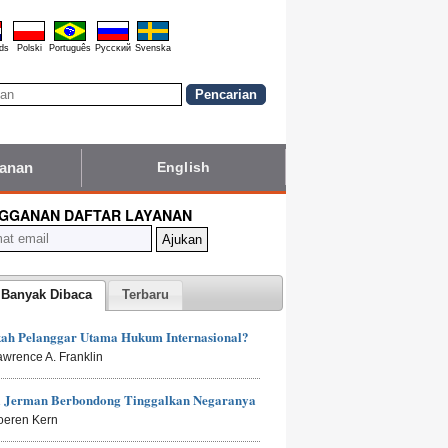
ds
Polski
Português
Pyccĸий
Svenska
yanan
English
GGANAN DAFTAR LAYANAN
 Banyak Dibaca
Terbaru
kah Pelanggar Utama Hukum Internasional?
awrence A. Franklin
 Jerman Berbondong Tinggalkan Negaranya
oeren Kern