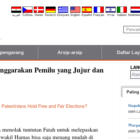
العربية
Čeština
Dansk
Deutsch
Ελληνικά
English
Español
Français
עברית
Italiano
Nederlan
 pengarang
Arsip-arsip
Daftar La
LAN
nggarakan Pemilu yang Jujur dan
Paling
Siapa
 Palestinians Hold Free and Fair Elections?
oleh L
Warga
a menolak tuntutan Fatah untuk melepaskan
oleh S
ra wakil Hamas bisa saja menang mudah di