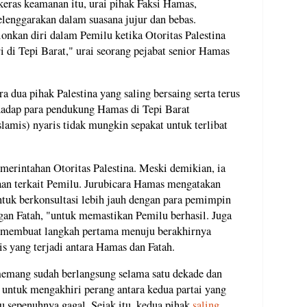
keras keamanan itu, urai pihak Faksi Hamas,
lenggarakan dalam suasana jujur dan bebas.
nkan diri dalam Pemilu ketika Otoritas Palestina
i di Tepi Barat," urai seorang pejabat senior Hamas
 dua pihak Palestina yang saling bersaing serta terus
hadap para pendukung Hamas di Tepi Barat
amis) nyaris tidak mungkin sepakat untuk terlibat
merintahan Otoritas Palestina. Meski demikian, ia
an terkait Pemilu. Jurubicara Hamas mengatakan
tuk berkonsultasi lebih jauh dengan para pemimpin
ngan Fatah, "untuk memastikan Pemilu berhasil. Juga
l membuat langkah pertama menuju berakhirnya
is yang terjadi antara Hamas dan Fatah.
memang sudah berlangsung selama satu dekade dan
u untuk mengakhiri perang antara kedua partai yang
tu sepenuhnya gagal. Sejak itu, kedua pihak
saling