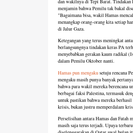
dan wakilnya di Tepi Barat. Tindakan 
menjamin bahwa Pemilu tak bakal dise
"Bagaimana bisa, wakil Hamas mencalo
menangkap orang-orang kita setiap har
di Jalur Gaza.
Ketegangan yang terus meningkat antara
berlangsungnya tindakan keras PA ter
menyebabkan gerakan kaum radikal (Isl
dalam Pemilu Oktober nanti.
Hamas pun mengaku
setuju rencana Pe
mengaku masih punya banyak pertanya
bahwa para wakil mereka berencana un
berbagai faksi Palestina, termasuk de
untuk pastikan bahwa mereka berhasi
krisis, bukan justru memperdalam kris
Perselisihan antara Hamas dan Fatah 
masih saja terus terjadi. Upaya terbar
diselenggarakan di Qatar awal bulan i