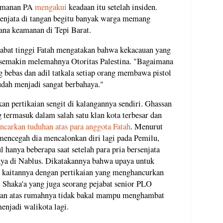
eamanan PA
mengakui
keadaan itu setelah insiden.
enjata di tangan begitu banyak warga memang
na keamanan di Tepi Barat.
jabat tinggi Fatah mengatakan bahwa kekacauan yang
n semakin melemahnya Otoritas Palestina. "Bagaimana
g bebas dan adil tatkala setiap orang membawa pistol
udah menjadi sangat berbahaya."
an pertikaian sengit di kalangannya sendiri. Ghassan
termasuk dalam salah satu klan kota terbesar dan
ncarkan tuduhan atas para anggota Fatah
. Menurut
mencegah dia mencalonkan diri lagi pada Pemilu,
 hanya beberapa saat setelah para pria bersenjata
ya di Nablus. Dikatakannya bahwa upaya untuk
 kaitannya dengan pertikaian yang menghancurkan
. Shaka'a yang juga seorang pejabat senior PLO
an atas rumahnya tidak bakal mampu menghambat
enjadi walikota lagi.