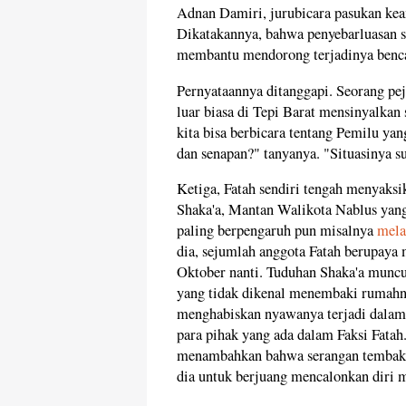
Adnan Damiri, jurubicara pasukan k
Dikatakannya, bahwa penyebarluasan s
membantu mendorong terjadinya benca
Pernyataannya ditanggapi. Seorang pe
luar biasa di Tepi Barat mensinyalka
kita bisa berbicara tentang Pemilu yan
dan senapan?" tanyanya. "Situasinya s
Ketiga, Fatah sendiri tengah menyaksik
Shaka'a, Mantan Walikota Nablus yang 
paling berpengaruh pun misalnya
mela
dia, sejumlah anggota Fatah berupaya 
Oktober nanti. Tuduhan Shaka'a muncul
yang tidak dikenal menembaki rumahn
menghabiskan nyawanya terjadi dalam
para pihak yang ada dalam Faksi Fatah
menambahkan bahwa serangan tembak
dia untuk berjuang mencalonkan diri m