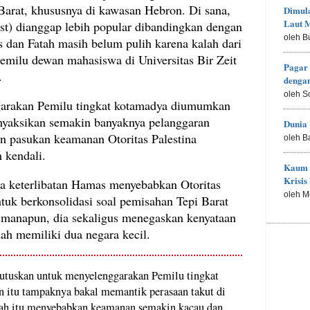
Barat, khususnya di kawasan Hebron. Di sana,
Dimula
Laut M
ist) dianggap lebih popular dibandingkan dengan
oleh B
dan Fatah masih belum pulih karena kalah dari
emilu dewan mahasiswa di Universitas Bir Zeit
Pagar 
.
denga
oleh S
arakan Pemilu tingkat kotamadya diumumkan
enyaksikan semakin banyaknya pelanggaran
Dunia 
n pasukan keamanan Otoritas Palestina
oleh B
 kendali.
Kaum 
Krisis
a keterlibatan Hamas menyebabkan Otoritas
oleh M
ntuk berkonsolidasi soal pemisahan Tepi Barat
imanapun, dia sekaligus menegaskan kenyataan
h memiliki dua negara kecil.
mutuskan untuk menyelenggarakan Pemilu tingkat
n itu tampaknya bakal memantik perasaan takut di
kah itu menyebabkan keamanan semakin kacau dan