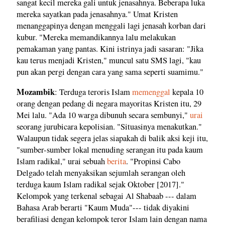
sangat kecil mereka gali untuk jenasahnya. Beberapa luka
mereka sayatkan pada jenasahnya." Umat Kristen
menanggapinya dengan menggali lagi jenasah korban dari
kubur. "Mereka memandikannya lalu melakukan
pemakaman yang pantas. Kini istrinya jadi sasaran: "Jika
kau terus menjadi Kristen," muncul satu SMS lagi, "kau
pun akan pergi dengan cara yang sama seperti suamimu."
Mozambik
: Terduga teroris Islam
memenggal
kepala 10
orang dengan pedang di negara mayoritas Kristen itu, 29
Mei lalu. "Ada 10 warga dibunuh secara sembunyi,"
urai
seorang jurubicara kepolisian. "Situasinya menakutkan."
Walaupun tidak segera jelas siapakah di balik aksi keji itu,
"sumber-sumber lokal menuding serangan itu pada kaum
Islam radikal," urai sebuah
berita
. "Propinsi Cabo
Delgado telah menyaksikan sejumlah serangan oleh
terduga kaum Islam radikal sejak Oktober [2017]."
Kelompok yang terkenal sebagai Al Shabaab --- dalam
Bahasa Arab berarti "Kaum Muda"--- tidak diyakini
berafiliasi dengan kelompok teror Islam lain dengan nama