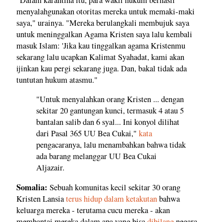
menyalahgunakan otoritas mereka untuk memaki-maki
saya," urainya. "Mereka berulangkali membujuk saya
untuk meninggalkan Agama Kristen saya lalu kembali
masuk Islam: 'Jika kau tinggalkan agama Kristenmu
sekarang lalu ucapkan Kalimat Syahadat, kami akan
ijinkan kau pergi sekarang juga. Dan, bakal tidak ada
tuntutan hukum atasmu."
"Untuk menyalahkan orang Kristen ... dengan
sekitar 20 gantungan kunci, termasuk 4 atau 5
bantalan salib dan 6 syal... Ini konyol dilihat
dari Pasal 365 UU Bea Cukai,"
kata
pengacaranya, lalu menambahkan bahwa tidak
ada barang melanggar UU Bea Cukai
Aljazair.
Somalia:
Sebuah komunitas kecil sekitar 30 orang
Kristen Lansia
terus hidup dalam ketakutan
bahwa
keluarga mereka - terutama cucu mereka - akan
membantai mereka dalam apa yang bisa
dibilang
negara