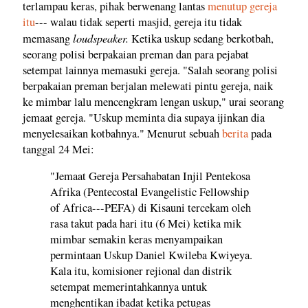
terlampau keras, pihak berwenang lantas
menutup gereja
itu
--- walau tidak seperti masjid, gereja itu tidak
loudspeaker.
memasang
Ketika uskup sedang berkotbah,
seorang polisi berpakaian preman dan para pejabat
setempat lainnya memasuki gereja. "Salah seorang polisi
berpakaian preman berjalan melewati pintu gereja, naik
ke mimbar lalu mencengkram lengan uskup," urai seorang
jemaat gereja. "Uskup meminta dia supaya ijinkan dia
menyelesaikan kotbahnya." Menurut sebuah
berita
pada
tanggal 24 Mei:
"Jemaat Gereja Persahabatan Injil Pentekosa
Afrika (Pentecostal Evangelistic Fellowship
of Africa---PEFA) di Kisauni tercekam oleh
rasa takut pada hari itu (6 Mei) ketika mik
mimbar semakin keras menyampaikan
permintaan Uskup Daniel Kwileba Kwiyeya.
Kala itu, komisioner rejional dan distrik
setempat memerintahkannya untuk
menghentikan ibadat ketika petugas