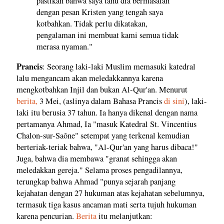
pastikan bahwa saya tahu dia bermasalah
dengan pesan Kristen yang tengah saya
kotbahkan. Tidak perlu dikatakan,
pengalaman ini membuat kami semua tidak
merasa nyaman."
Prancis
: Seorang laki-laki Muslim memasuki katedral
lalu mengancam akan meledakkannya karena
mengkotbahkan Injil dan bukan Al-Qur'an. Menurut
berita,
3 Mei, (aslinya dalam Bahasa Prancis
di sini
), laki-
laki itu berusia 37 tahun. Ia hanya dikenal dengan nama
pertamanya Ahmad, Ia "masuk Katedral St. Vincentius
Chalon-sur-Saône" setempat yang terkenal kemudian
berteriak-teriak bahwa, "Al-Qur'an yang harus dibaca!"
Juga, bahwa dia membawa "granat sehingga akan
meledakkan gereja." Selama proses pengadilannya,
terungkap bahwa Ahmad "punya sejarah panjang
kejahatan dengan 27 hukuman atas kejahatan sebelumnya,
termasuk tiga kasus ancaman mati serta tujuh hukuman
karena pencurian.
Berita
itu melanjutkan: