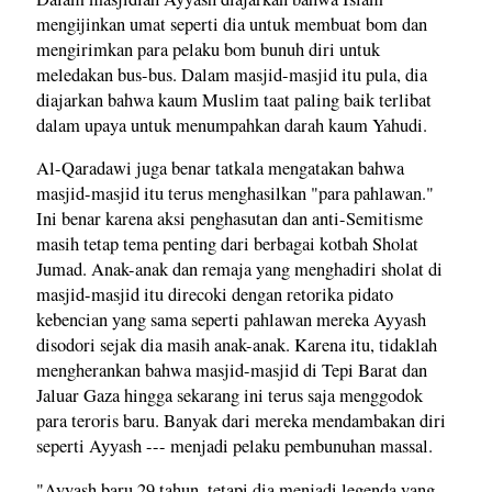
mengijinkan umat seperti dia untuk membuat bom dan
mengirimkan para pelaku bom bunuh diri untuk
meledakan bus-bus. Dalam masjid-masjid itu pula, dia
diajarkan bahwa kaum Muslim taat paling baik terlibat
dalam upaya untuk menumpahkan darah kaum Yahudi.
Al-Qaradawi juga benar tatkala mengatakan bahwa
masjid-masjid itu terus menghasilkan "para pahlawan."
Ini benar karena aksi penghasutan dan anti-Semitisme
masih tetap tema penting dari berbagai kotbah Sholat
Jumad. Anak-anak dan remaja yang menghadiri sholat di
masjid-masjid itu direcoki dengan retorika pidato
kebencian yang sama seperti pahlawan mereka Ayyash
disodori sejak dia masih anak-anak. Karena itu, tidaklah
mengherankan bahwa masjid-masjid di Tepi Barat dan
Jaluar Gaza hingga sekarang ini terus saja menggodok
para teroris baru. Banyak dari mereka mendambakan diri
seperti Ayyash --- menjadi pelaku pembunuhan massal.
"Ayyash baru 29 tahun, tetapi dia menjadi legenda yang