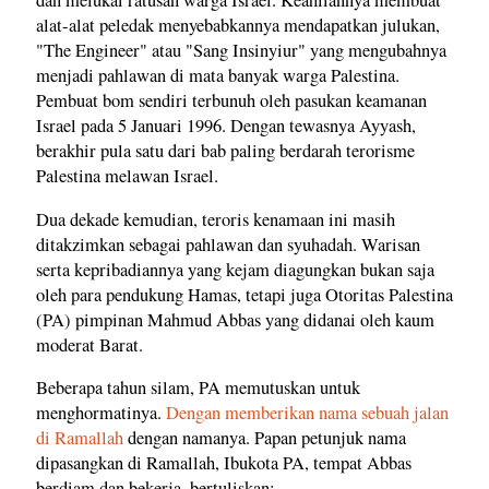
dan melukai ratusan warga Israel. Keahliannya membuat
alat-alat peledak menyebabkannya mendapatkan julukan,
"The Engineer" atau "Sang Insinyiur" yang mengubahnya
menjadi pahlawan di mata banyak warga Palestina.
Pembuat bom sendiri terbunuh oleh pasukan keamanan
Israel pada 5 Januari 1996. Dengan tewasnya Ayyash,
berakhir pula satu dari bab paling berdarah terorisme
Palestina melawan Israel.
Dua dekade kemudian, teroris kenamaan ini masih
ditakzimkan sebagai pahlawan dan syuhadah. Warisan
serta kepribadiannya yang kejam diagungkan bukan saja
oleh para pendukung Hamas, tetapi juga Otoritas Palestina
(PA) pimpinan Mahmud Abbas yang didanai oleh kaum
moderat Barat.
Beberapa tahun silam, PA memutuskan untuk
menghormatinya.
Dengan memberikan nama sebuah jalan
di Ramallah
dengan namanya. Papan petunjuk nama
dipasangkan di Ramallah, Ibukota PA, tempat Abbas
berdiam dan bekerja, bertuliskan: