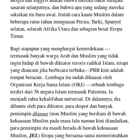
Belgia dan Inggris adalah bahwa mereka bakal menjadi
sasaran selanjutnya, dan bahwa apa yang sedang mereka
saksikan itu baru awal. Itulah cara kaum Muslim dalam
beberapa ratus tahun menguasai Persia, Turki, Spanyol
selatan, seluruh Afrika Utara dan sebagian besar Eropa
Timur.
Bagi siapapun yang menghargai kemerdekaan ---
termasuk banyak warga Arab dan Muslim yang tidak
ingin hidup di bawah diktator teroris radikal Islam, tetapi
yang diancam jika berbicara terbuka---PBB kini adalah
tempat beracun . Lembaga itu sudah dikuasai oleh
Organisasi Kerja Sama Islam (OKI) ---sebuah lembaga
terdiri dari 56 negara Islam termasuk Palestina. Ia
menjadi tahta kekalifahan universal. Di dalamnya, dia
dibantu oleh para diktator, para despot dan banyak
dhimmi
pemimpin
(non-Muslim yang berdiam di bawah
kekuasaan Muslim pada masa lalu namun kini diandaikan,
para pemimpin itu masih berada di bawah kekuasaan
JEL
Muslim,
) Eropa yang bersama-sama memerintahkan