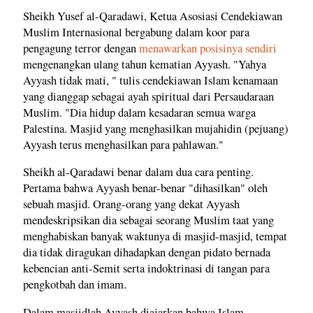
Sheikh Yusef al-Qaradawi, Ketua Asosiasi Cendekiawan
Muslim Internasional bergabung dalam koor para
pengagung terror dengan
menawarkan posisinya sendiri
mengenangkan ulang tahun kematian Ayyash. "Yahya
Ayyash tidak mati, " tulis cendekiawan Islam kenamaan
yang dianggap sebagai ayah spiritual dari Persaudaraan
Muslim. "Dia hidup dalam kesadaran semua warga
Palestina. Masjid yang menghasilkan mujahidin (pejuang)
Ayyash terus menghasilkan para pahlawan."
Sheikh al-Qaradawi benar dalam dua cara penting.
Pertama bahwa Ayyash benar-benar "dihasilkan" oleh
sebuah masjid. Orang-orang yang dekat Ayyash
mendeskripsikan dia sebagai seorang Muslim taat yang
menghabiskan banyak waktunya di masjid-masjid, tempat
dia tidak diragukan dihadapkan dengan pidato bernada
kebencian anti-Semit serta indoktrinasi di tangan para
pengkotbah dan imam.
Dalam masjidlah Ayyash diajarkan bahwa Islam