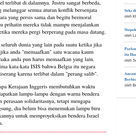
l terlibat di dalamnya. Justru sangat berbeda,
 melanggar semua aturan konflik bersenjata
Seks d
ra yang persis sama dan begitu bermoral
oleh K
tu prihatin mereka tidak mampu menjalankan
Siapa
 ketika mereka pergi berperang pada masa datang.
oleh L
seluruh dunia yang lain pada suatu ketika jika
Parle
 jika anda "memaafkan" satu wacana kaum
itu H
 maka anda pun harus memaafkan yang lain.
oleh S
ima kata-kata ISIS bahwa Belgia itu negara
diserang karena terlibat dalam "perang salib".
Ancam
Berbis
apa Kerajaan Inggeris membutuhkan waktu
oleh B
ndapatkan lampu-lampu dengan warna bendera
 perasaan solidaritasnya, tetapi mengapa
angsung, dia belum bisa menemukan lampu biru
ukannya untuk memproyeksikan bendera Israel
a.