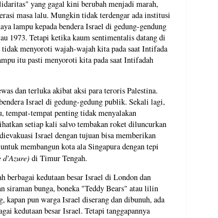
idaritas" yang gagal kini berubah menjadi marah,
erasi masa lalu. Mungkin tidak terdengar ada institusi
haya lampu kepada bendera Israel di gedung-gendung
au 1973. Tetapi ketika kaum sentimentalis datang di
a tidak menyoroti wajah-wajah kita pada saat Intifada
pu itu pasti menyoroti kita pada saat Intifadah
was dan terluka akibat aksi para teroris Palestina.
endera Israel di gedung-gedung publik. Sekali lagi,
u, tempat-tempat penting tidak menyalakan
hatkan setiap kali salvo tembakan roket diluncurkan
g dievakuasi Israel dengan tujuan bisa memberikan
 untuk membangun kota ala Singapura dengan tepi
 d'Azure)
di Timur Tengah.
ah berbagai kedutaan besar Israel di London dan
an siraman bunga, boneka "Teddy Bears" atau lilin
g, kapan pun warga Israel diserang dan dibunuh, ada
gai kedutaan besar Israel. Tetapi tanggapannya