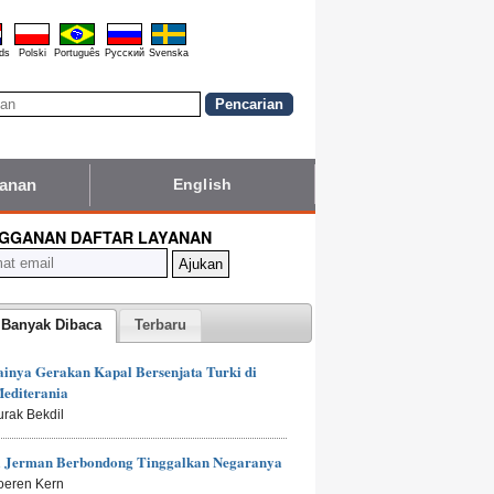
ds
Polski
Português
Pyccĸий
Svenska
yanan
English
GGANAN DAFTAR LAYANAN
 Banyak Dibaca
Terbaru
inya Gerakan Kapal Bersenjata Turki di
editerania
urak Bekdil
 Jerman Berbondong Tinggalkan Negaranya
oeren Kern