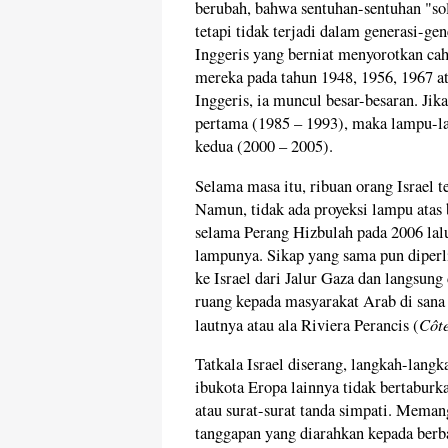
berubah, bahwa sentuhan-sentuhan "sol
tetapi tidak terjadi dalam generasi-gen
Inggeris yang berniat menyorotkan ca
mereka pada tahun 1948, 1956, 1967 at
Inggeris, ia muncul besar-besaran. Jik
pertama (1985 – 1993), maka lampu-lam
kedua (2000 – 2005).
Selama masa itu, ribuan orang Israel te
Namun, tidak ada proyeksi lampu atas b
selama Perang Hizbulah pada 2006 lal
lampunya. Sikap yang sama pun diperli
ke Israel dari Jalur Gaza dan langsun
ruang kepada masyarakat Arab di sana
Côte
lautnya atau ala Riviera Perancis (
Tatkala Israel diserang, langkah-langk
ibukota Eropa lainnya tidak bertaburk
atau surat-surat tanda simpati. Meman
tanggapan yang diarahkan kepada berba