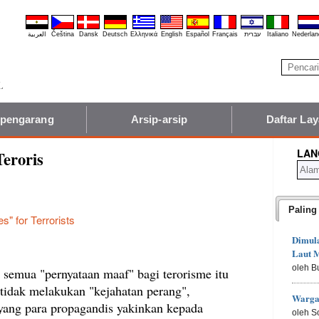
العربية
Čeština
Dansk
Deutsch
Ελληνικά
English
Español
Français
עברית
Italiano
Nederlan
 pengarang
Arsip-arsip
Daftar La
LAN
eroris
Paling
s" for Terrorists
Dimula
Laut M
oleh B
semua "pernyataan maaf" bagi terorisme itu
, tidak melakukan "kejahatan perang",
Warga
 yang para propagandis yakinkan kepada
oleh S