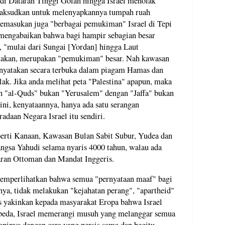
i Dataran Tinggi Golan hingga Israel menolak
imaksudkan untuk melenyapkannya tumpah ruah
memasukan juga "berbagai pemukiman" Israel di Tepi
 mengabaikan bahwa bagi hampir sebagian besar
, "mulai dari Sungai [Yordan] hingga Laut
takan, merupakan "pemukiman" besar. Nah kawasan
inyatakan secara terbuka dalam piagam Hamas dan
ak. Jika anda melihat peta "Palestina" apapun, maka
gan "al-Quds" bukan "Yerusalem" dengan "Jaffa" bukan
ini, kenyataannya, hanya ada satu serangan
daan Negara Israel itu sendiri.
perti Kanaan, Kawasan Bulan Sabit Subur, Yudea dan
gsa Yahudi selama nyaris 4000 tahun, walau ada
ran Ottoman dan Mandat Inggeris.
u memperlihatkan bahwa semua "pernyataan maaf" bagi
alnya, tidak melakukan "kejahatan perang", "apartheid"
is yakinkan kepada masyarakat Eropa bahwa Israel
berbeda, Israel memerangi musuh yang melanggar semua
apinya dengan cara yang persis sama dan begitu