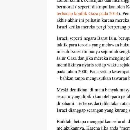
bermoral ( seperti disimpulkan oleh 
terhadap konflik Gaza pada 2014
). Pe
akhir-akhir ini prihatin karena merek
Israel ketika mereka pergi berperang 
Israel, seperti negara Barat lain, ber
taktik para teroris yang melawan huku
musuh Israel itu punya sejumlah seng
Jalur Gaza dan jika mereka mengingink
memilikinya nyaris setiap waktu sej
pada tahun 2000. Pada setiap kesempat
--bahkan tanpa mengusulkan tawaran b
Meski demikian, di mata banyak masya
sesuatu yang dipikirkan oleh para pel
dipahami. Terlepas dari dikatakan atau
Israel dianggap serangan yang kurang s
Baiklah, betapa mengejutkan seluruh du
melakukannya. Karena jika anda "mem