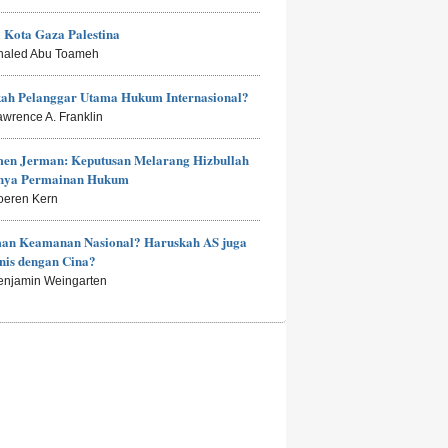
i Kota Gaza Palestina
haled Abu Toameh
kah Pelanggar Utama Hukum Internasional?
awrence A. Franklin
men Jerman: Keputusan Melarang Hizbullah
anya Permainan Hukum
oeren Kern
an Keamanan Nasional? Haruskah AS juga
nis dengan Cina?
enjamin Weingarten