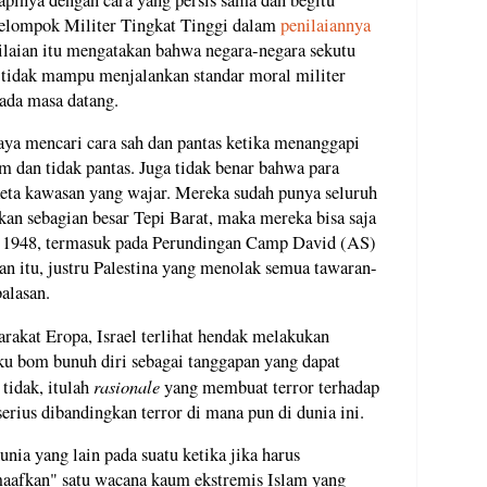
Kelompok Militer Tingkat Tinggi dalam
penilaiannya
nilaian itu mengatakan bahwa negara-negara sekutu
a tidak mampu menjalankan standar moral militer
pada masa datang.
upaya mencari cara sah dan pantas ketika menanggapi
m dan tidak pantas. Juga tidak benar bahwa para
keta kawasan yang wajar. Mereka sudah punya seluruh
an sebagian besar Tepi Barat, maka mereka bisa saja
ak 1948, termasuk pada Perundingan Camp David (AS)
an itu, justru Palestina yang menolak semua tawaran-
alasan.
rakat Eropa, Israel terlihat hendak melakukan
aku bom bunuh diri sebagai tanggapan yang dapat
rasionale
 tidak, itulah
yang membuat terror terhadap
erius dibandingkan terror di mana pun di dunia ini.
nia yang lain pada suatu ketika jika harus
aafkan" satu wacana kaum ekstremis Islam yang