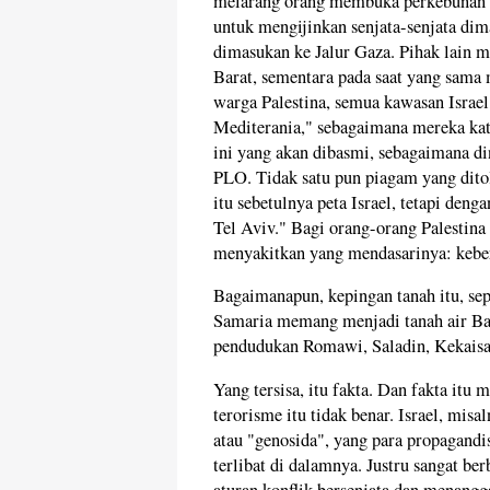
melarang orang membuka perkebunan d
untuk mengijinkan senjata-senjata d
dimasukan ke Jalur Gaza. Pihak lain 
Barat, sementara pada saat yang sama
warga Palestina, semua kawasan Israel
Mediterania," sebagaimana mereka ka
ini yang akan dibasmi, sebagaimana d
PLO. Tidak satu pun piagam yang ditol
itu sebetulnya peta Israel, tetapi den
Tel Aviv." Bagi orang-orang Palestina 
menyakitkan yang mendasarinya: kebera
Bagaimanapun, kepingan tanah itu, se
Samaria memang menjadi tanah air Ban
pendudukan Romawi, Saladin, Kekaisa
Yang tersisa, itu fakta. Dan fakta it
terorisme itu tidak benar. Israel, mis
atau "genosida", yang para propagand
terlibat di dalamnya. Justru sangat 
aturan konflik bersenjata dan menangg