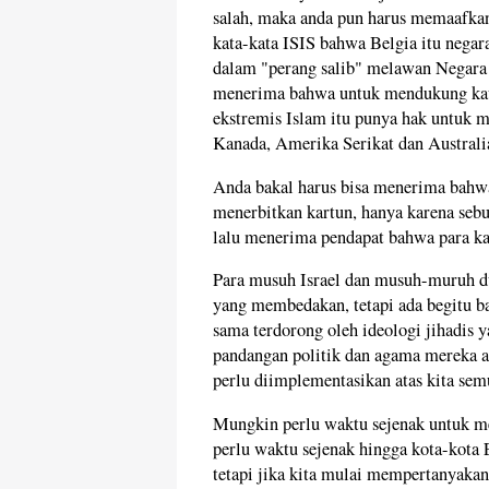
salah, maka anda pun harus memaafkan
kata-kata ISIS bahwa Belgia itu negara
dalam "perang salib" melawan Negara I
menerima bahwa untuk mendukung kau
ekstremis Islam itu punya hak untuk m
Kanada, Amerika Serikat dan Australi
Anda bakal harus bisa menerima bahwa
menerbitkan kartun, hanya karena seb
lalu menerima pendapat bahwa para ka
Para musuh Israel dan musuh-muruh du
yang membedakan, tetapi ada begitu b
sama terdorong oleh ideologi jihadis 
pandangan politik dan agama mereka at
perlu diimplementasikan atas kita sem
Mungkin perlu waktu sejenak untuk me
perlu waktu sejenak hingga kota-kota
tetapi jika kita mulai mempertanyaka