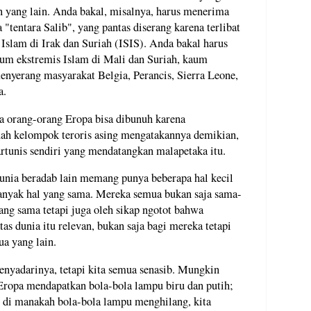
 yang lain. Anda bakal, misalnya, harus menerima
 "tentara Salib", yang pantas diserang karena terlibat
slam di Irak dan Suriah (ISIS). Anda bakal harus
m ekstremis Islam di Mali dan Suriah, kaum
enyerang masyarakat Belgia, Perancis, Sierra Leone,
a.
 orang-orang Eropa bisa dibunuh karena
uah kelompok teroris asing mengatakannya demikian,
rtunis sendiri yang mendatangkan malapetaka itu.
nia beradab lain memang punya beberapa hal kecil
anyak hal yang sama. Mereka semua bukan saja sama-
yang sama tetapi juga oleh sikap ngotot bahwa
as dunia itu relevan, bukan saja bagi mereka tetapi
ua yang lain.
nyadarinya, tetapi kita semua senasib. Mungkin
 Eropa mendapatkan bola-bola lampu biru dan putih;
n di manakah bola-bola lampu menghilang, kita