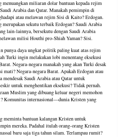
 menuangkan miliaran dolar bantuan kepada rejim
" Saudi Arabia dan Qatar. Manakah pemimpin di
hadapi atau melawan rejim Sisi di Kaito? Erdogan.
 merupakan sekutu terbaik Erdogan? Saudi Arabia
ang lain-lainnya, bersekutu dengan Saudi Arabia
 melawan milisi Houthi pro-Shiah Yaman? Sisi.
 punya daya ungkat politik paling kuat atas rejim
kah Turki ingin melakukan lobi menentang eksekusi
Barat. Negara-negara manakah yang akan Turki desak
si mati? Negara-negara Barat. Apakah Erdogan atau
uka mendesak Saudi Arabia atau Qatar untuk
skir untuk menghentikan eksekusi? Tidak pernah.
daraan Muslim yang dibuang keluar negeri memohon
i? Komunitas internasional—dunia Kristen yang
ng meminta bantuan kalangan Kristen untuk
mpin mereka. Padahal itulah orang-orang Kristen
ssal baru saja tiga tahun silam. Terlampau rumit?