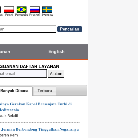
ds
Polski
Português
Pyccĸий
Svenska
yanan
English
GGANAN DAFTAR LAYANAN
 Banyak Dibaca
Terbaru
inya Gerakan Kapal Bersenjata Turki di
editerania
urak Bekdil
 Jerman Berbondong Tinggalkan Negaranya
oeren Kern