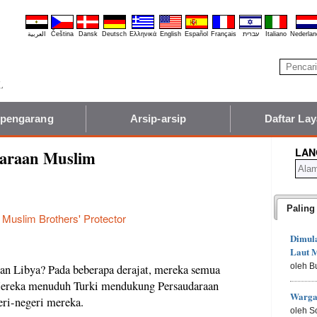
العربية
Čeština
Dansk
Deutsch
Ελληνικά
English
Español
Français
עברית
Italiano
Nederlan
 pengarang
Arsip-arsip
Daftar La
LAN
daraan Muslim
Paling
 Muslim Brothers' Protector
Dimula
Laut M
oleh B
an Libya? Pada beberapa derajat, mereka semua
 Mereka menuduh Turki mendukung Persaudaraan
Warga
eri-negeri mereka.
oleh S