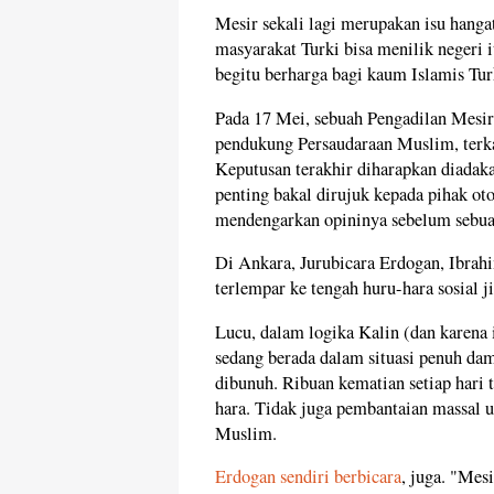
Mesir sekali lagi merupakan isu hanga
masyarakat Turki bisa menilik negeri 
begitu berharga bagi kaum Islamis Turk
Pada 17 Mei, sebuah Pengadilan Mesi
pendukung Persaudaraan Muslim, terkai
Keputusan terakhir diharapkan diadaka
penting bakal dirujuk kepada pihak ot
mendengarkan opininya sebelum sebuah
Di Ankara, Jurubicara Erdogan, Ibra
terlempar ke tengah huru-hara sosial
Lucu, dalam logika Kalin (dan karena 
sedang berada dalam situasi penuh dam
dibunuh. Ribuan kematian setiap hari
hara. Tidak juga pembantaian massal u
Muslim.
Erdogan sendiri berbicara
, juga. "Mes