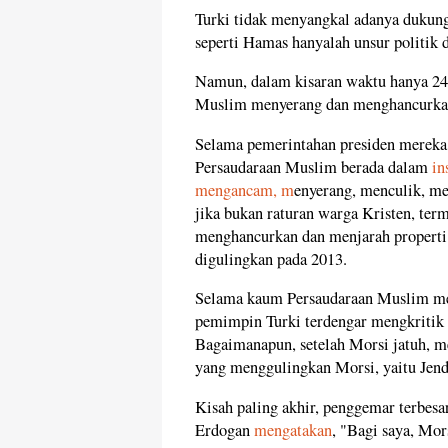
Turki tidak menyangkal adanya dukun
seperti Hamas hanyalah unsur politik 
Namun, dalam kisaran waktu hanya 24 
Muslim menyerang dan menghancurkan 
Selama pemerintahan presiden mereka
Persaudaraan Muslim berada dalam
in
mengancam, m
enyerang, menculik, m
jika bukan raturan warga Kristen, ter
menghancurkan dan menjarah properti
digulingkan pada 2013.
Selama kaum Persaudaraan Muslim mem
pemimpin Turki terdengar mengkritik 
Bagaimanapun, setelah Morsi jatuh, m
yang menggulingkan Morsi, yaitu Jende
Kisah paling akhir, penggemar terbes
Erdogan
mengatakan
, "Bagi saya, Mor