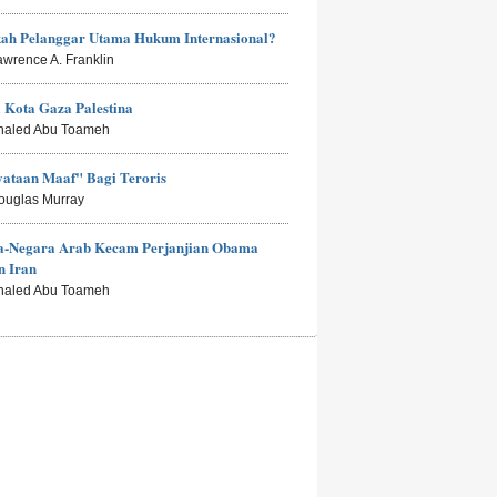
kah Pelanggar Utama Hukum Internasional?
awrence A. Franklin
i Kota Gaza Palestina
haled Abu Toameh
ataan Maaf" Bagi Teroris
ouglas Murray
a-Negara Arab Kecam Perjanjian Obama
n Iran
haled Abu Toameh