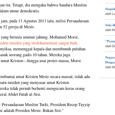
gan itu. Tetapi, dia mengaku bahwa Saudara Muslim
Siapa
dalam unsur demokratis.
oleh L
jam, pada 13 Agustus 2013 lalu, milisi Persaudaraan
Seks d
52 gereja di Mesir.
oleh K
 yang berusia seumur jahung, Mohamed Morsi,
"Perny
siden-insiden yang terdokumentasi sangat baik,
oleh D
enyiksa, memenggal kepala dan membunuh puluhan
masuk seorang gadis 10 tahun. Mereka juga
Negar
 umat Kristen—hingga usai protes massa, Morsi
Denga
oleh K
bantai umat Kristen Mesir secara massal, tidak ada
satu insiden yang menyasar umat Kristen.
ereka tidak pernah berhenti mengecam keras orang
ral Abdel Fatah al-Sisi.
ar Persaudaraan Muslim Turki, President Recep Tayyip
si adalah Presiden Mesir. Bukan Sisi."