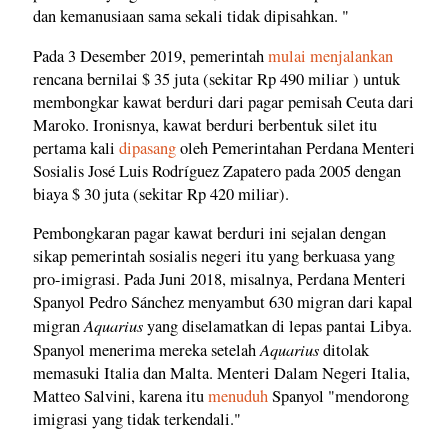
dan kemanusiaan sama sekali tidak dipisahkan. "
Pada 3 Desember 2019, pemerintah
mulai menjalankan
rencana bernilai $ 35 juta (sekitar Rp 490 miliar ) untuk
membongkar kawat berduri dari pagar pemisah Ceuta dari
Maroko. Ironisnya, kawat berduri berbentuk silet itu
pertama kali
dipasang
oleh Pemerintahan Perdana Menteri
Sosialis José Luis Rodríguez Zapatero pada 2005 dengan
biaya $ 30 juta (sekitar Rp 420 miliar).
Pembongkaran pagar kawat berduri ini sejalan dengan
sikap pemerintah sosialis negeri itu yang berkuasa yang
pro-imigrasi. Pada Juni 2018, misalnya, Perdana Menteri
Spanyol Pedro Sánchez menyambut 630 migran dari kapal
Aquarius
migran
yang diselamatkan di lepas pantai Libya.
Aquarius
Spanyol menerima mereka setelah
ditolak
memasuki Italia dan Malta. Menteri Dalam Negeri Italia,
Matteo Salvini, karena itu
menuduh
Spanyol "mendorong
imigrasi yang tidak terkendali."