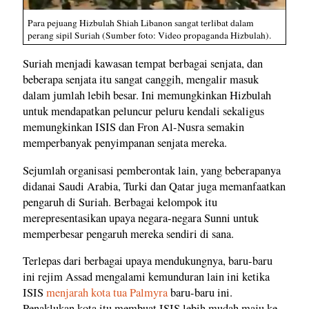
Para pejuang Hizbulah Shiah Libanon sangat terlibat dalam
perang sipil Suriah (Sumber foto: Video propaganda Hizbulah).
Suriah menjadi kawasan tempat berbagai senjata, dan
beberapa senjata itu sangat canggih, mengalir masuk
dalam jumlah lebih besar. Ini memungkinkan Hizbulah
untuk mendapatkan peluncur peluru kendali sekaligus
memungkinkan ISIS dan Fron Al-Nusra semakin
memperbanyak penyimpanan senjata mereka.
Sejumlah organisasi pemberontak lain, yang beberapanya
didanai Saudi Arabia, Turki dan Qatar juga memanfaatkan
pengaruh di Suriah. Berbagai kelompok itu
merepresentasikan upaya negara-negara Sunni untuk
memperbesar pengaruh mereka sendiri di sana.
Terlepas dari berbagai upaya mendukungnya, baru-baru
ini rejim Assad mengalami kemunduran lain ini ketika
ISIS
menjarah kota tua Palmyra
baru-baru ini.
Penaklukan kota itu membuat ISIS lebih mudah maju ke