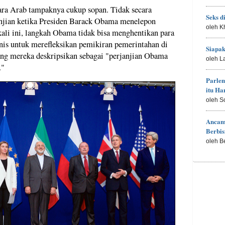
ra Arab tampaknya cukup sopan. Tidak secara
Seks d
anjian ketika Presiden Barack Obama menelepon
oleh K
kali ini, langkah Obama tidak bisa menghentikan para
umnis untuk merefleksikan pemikiran pemerintahan di
Siapa
ng mereka deskripsikan sebagai "perjanjian Obama
oleh L
."
Parle
itu H
oleh S
Ancam
Berbis
oleh B