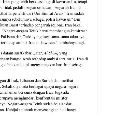
 Iran yang lebih berkuasa lagi di kawasan itu, tetapi
a tidak peduli dengan semacam pengaruh Iran di
haith, peneliti dari Uni Emirat Arab. "Iran sudah
annya sebelumnya sebagai polisi kawasan." Bin
akuan Barat terhadap pengaruh rejional Iran bakal
k. "Negara-negara Teluk harus membangun kemitraan
i Pakistan dan Turki, yang juga sama-sama takutnya
t terhadap ambisi Iran di kawasan," tambahnya lagi.
Al Sharq
s dalam suratkabar Qatar,
yang
ngan bangsa Arab terhadap ambisi territorial Iran di
ng kebijakan untuk menyenangkan hati Iran sebagai
gan di Irak, Libanon dan Suriah dan melihat
i. Sebaliknya, ada berbagai upaya negara-negara
pemahaman bersama dengan Iran. Juga ada
erupaya menghindari konfrontasi militer
ya. Negara-negara Teluk sudah belajar dari
san. Kebijakan untuk menyenangkan hati hanya