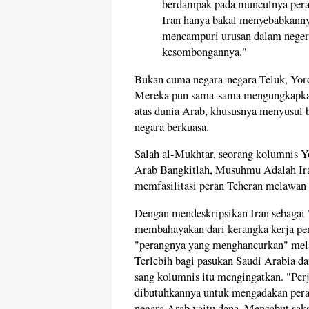
berdampak pada munculnya pera
Iran hanya bakal menyebabkann
mencampuri urusan dalam neger
kesombongannya."
Bukan cuma negara-negara Teluk, Yor
Mereka pun sama-sama mengungkapkan
atas dunia Arab, khususnya menyusul 
negara berkuasa.
Salah al-Mukhtar, seorang kolumnis Y
Arab Bangkitlah, Musuhmu Adalah Ira
memfasilitasi peran Teheran melawan 
Dengan mendeskripsikan Iran sebagai 
membahayakan dari kerangka kerja per
"perangnya yang menghancurkan" melaw
Terlebih bagi pasukan Saudi Arabia dan
sang kolumnis itu mengingatkan. "Perj
dibutuhkannya untuk mengadakan pera
negara Arab yaitu dana. Mencabut sak