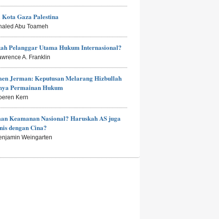
i Kota Gaza Palestina
haled Abu Toameh
kah Pelanggar Utama Hukum Internasional?
awrence A. Franklin
men Jerman: Keputusan Melarang Hizbullah
anya Permainan Hukum
oeren Kern
an Keamanan Nasional? Haruskah AS juga
nis dengan Cina?
enjamin Weingarten