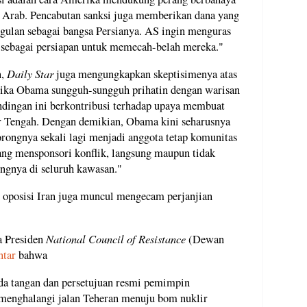
 Arab. Pencabutan sanksi juga memberikan dana yang
ulan sebagai bangsa Persianya. AS ingin menguras
 sebagai persiapan untuk memecah-belah mereka."
Daily Star
n,
juga mengungkapkan skeptisimenya atas
, jika Obama sungguh-sungguh prihatin dengan warisan
dingan ini berkontribusi terhadap upaya membuat
r Tengah. Dengan demikian, Obama kini seharusnya
rongnya sekali lagi menjadi anggota tetap komunitas
ang mensponsori konflik, langsung maupun tidak
ngnya di seluruh kawasan."
h oposisi Iran juga muncul mengecam perjanjian
National Council of Resistance
a Presiden
(Dewan
ntar
bahwa
da tangan dan persetujuan resmi pemimpin
l menghalangi jalan Teheran menuju bom nuklir