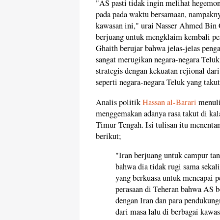
"AS pasti tidak ingin melihat hegemoni
pada pada waktu bersamaan, nampakny
kawasan ini," urai Nasser Ahmed Bin G
berjuang untuk mengklaim kembali per
Ghaith berujar bahwa jelas-jelas peng
sangat merugikan negara-negara Telu
strategis dengan kekuatan rejional dar
seperti negara-negara Teluk yang taku
Analis politik
Hassan al-Barari
menuli
menggemakan adanya rasa takut di kala
Timur Tengah. Isi tulisan itu menenta
berikut;
"Iran berjuang untuk campur tan
bahwa dia tidak rugi sama sekal
yang berkuasa untuk mencapai 
perasaan di Teheran bahwa AS b
dengan Iran dan para pendukungn
dari masa lalu di berbagai kawa