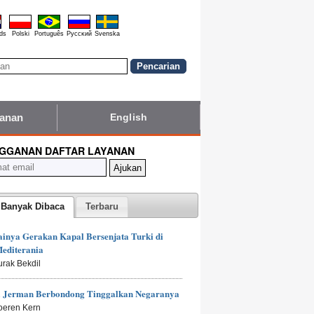
ds
Polski
Português
Pyccĸий
Svenska
yanan
English
GGANAN DAFTAR LAYANAN
 Banyak Dibaca
Terbaru
inya Gerakan Kapal Bersenjata Turki di
editerania
urak Bekdil
 Jerman Berbondong Tinggalkan Negaranya
oeren Kern