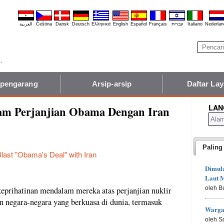
العربية
Čeština
Dansk
Deutsch
Ελληνικά
English
Español
Français
עברית
Italiano
Nederlan
 pengarang
Arsip-arsip
Daftar La
LAN
am Perjanjian Obama Dengan Iran
Paling
last "Obama's Deal" with Iran
Dimula
Laut M
oleh B
prihatinan mendalam mereka atas perjanjian nuklir
an negara-negara yang berkuasa di dunia, termasuk
Warga
oleh S