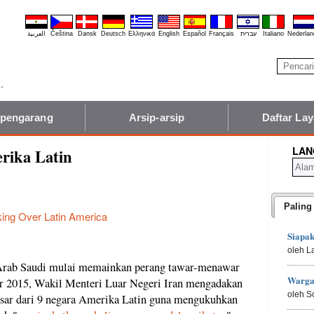
العربية
Čeština
Dansk
Deutsch
Ελληνικά
English
Español
Français
עברית
Italiano
Nederlan
 pengarang
Arsip-arsip
Daftar La
LAN
rika Latin
Paling
king Over Latin America
Siapa
oleh L
n Arab Saudi mulai memainkan perang tawar-menawar
Warga
r 2015, Wakil Menteri Luar Negeri Iran mengadakan
oleh S
esar dari 9 negara Amerika Latin guna mengukuhkan