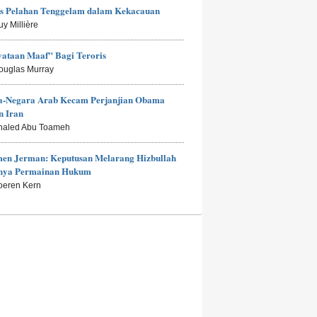
is Pelahan Tenggelam dalam Kekacauan
uy Millière
ataan Maaf" Bagi Teroris
ouglas Murray
a-Negara Arab Kecam Perjanjian Obama
n Iran
haled Abu Toameh
men Jerman: Keputusan Melarang Hizbullah
anya Permainan Hukum
oeren Kern