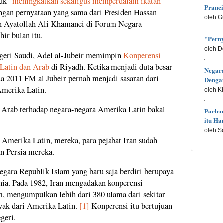
uk "
meningkatkan sekaligus memperdalam ikatan
"
Pranc
ngan pernyataan yang sama dari Presiden Hassan
oleh G
an Ayatollah Ali Khamanei di Forum Negara
ir bulan itu.
"Perny
oleh D
egeri Saudi, Adel al-Jubeir memimpin
Konperensi
Latin dan Arab
di Riyadh. Ketika menjadi duta besar
Negar
a 2011 FM al Jubeir pernah menjadi sasaran dari
Denga
merika Latin.
oleh K
n Arab terhadap negara-negara Amerika Latin bakal
Parle
itu H
oleh S
 Amerika Latin, mereka, para pejabat Iran sudah
an Persia mereka.
egara Republik Islam yang baru saja berdiri berupaya
ia. Pada 1982, Iran mengadakan konperensi
m, mengumpulkan lebih dari 380 ulama dari sekitar
nyak dari Amerika Latin.
[1]
Konperensi itu bertujuan
geri.