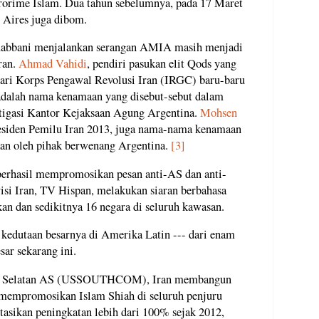
rorime Islam. Dua tahun sebelumnya, pada 17 Maret
 Aires juga dibom.
Rabbani menjalankan serangan AMIA masih menjadi
ran.
Ahmad Vahidi
, pendiri pasukan elit Qods yang
ari Korps Pengawal Revolusi Iran (IRGC) baru-baru
 adalah nama kenamaan yang disebut-sebut dalam
igasi Kantor Kejaksaan Agung Argentina.
Mohsen
residen Pemilu Iran 2013, juga nama-nama kenamaan
an oleh pihak berwenang Argentina.
[3]
 berhasil mempromosikan pesan anti-AS dan anti-
visi Iran, TV Hispan, melakukan siaran berbahasa
kan dan sedikitnya 16 negara di seluruh kawasan.
edutaan besarnya di Amerika Latin --- dari enam
sar sekarang ini.
ndo Selatan AS (USSOUTHCOM), Iran membangun
, mempromosikan Islam Shiah di seluruh penjuru
tasikan peningkatan lebih dari 100% sejak 2012,