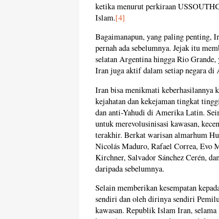
ketika menurut perkiraan USSOUTHCO
Islam.
[4]
Bagaimanapun, yang paling penting, Ir
pernah ada sebelumnya. Jejak itu memb
selatan Argentina hingga Rio Grande, 
Iran juga aktif dalam setiap negara di
Iran bisa menikmati keberhasilannya ka
kejahatan dan kekejaman tingkat tingg
dan anti-Yahudi di Amerika Latin. Sei
untuk merevolusinisasi kawasan, kece
terakhir. Berkat warisan almarhum Hu
Nicolás Maduro, Rafael Correa, Evo M
Kirchner, Salvador Sánchez Cerén, dan
daripada sebelumnya.
Selain memberikan kesempatan kepada
sendiri dan oleh dirinya sendiri Pemi
kawasan. Republik Islam Iran, selama l