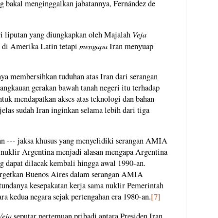
ng bakal menginggalkan jabatannya, Fernández de
Veja
ri liputan yang diungkapkan oleh Majalah
mengapa
i di Amerika Latin tetapi
Iran menyuap
ya membersihkan tuduhan atas Iran dari serangan
ngkauan gerakan bawah tanah negeri itu terhadap
ntuk mendapatkan akses atas teknologi dan bahan
jelas sudah Iran inginkan selama lebih dari tiga
 --- jaksa khusus yang menyelidiki serangan AMIA
 nuklir Argentina menjadi alasan mengapa Argentina
g dapat dilacak kembali hingga awal 1990-an.
argetkan Buenos Aires dalam serangan AMIA
rtundanya kesepakatan kerja sama nuklir Pemerintah
ra kedua negara sejak pertengahan era 1980-an.
[7]
Veja
seputar pertemuan pribadi antara Presiden Iran