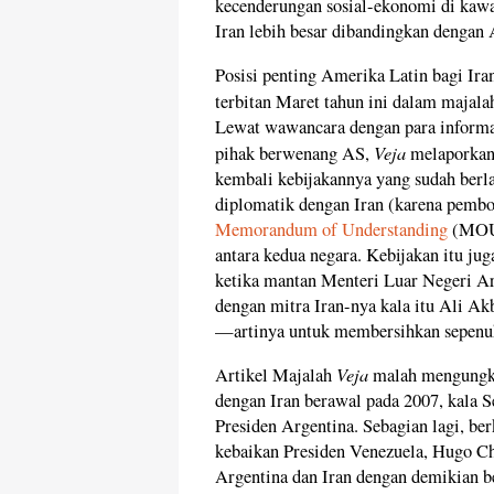
kecenderungan sosial-ekonomi di kawa
Iran lebih besar dibandingkan dengan 
Posisi penting Amerika Latin bagi Ira
terbitan Maret tahun ini dalam majala
Lewat wawancara dengan para informan
Veja
pihak berwenang AS,
melaporkan
kembali kebijakannya yang sudah ber
diplomatik dengan Iran (karena pem
Memorandum of Understanding
(MOU)
antara kedua negara. Kebijakan itu ju
ketika mantan Menteri Luar Negeri A
dengan mitra Iran-nya kala itu Ali A
—artinya untuk membersihkan sepenu
Veja
Artikel Majalah
malah mengungka
dengan Iran berawal pada 2007, kala S
Presiden Argentina. Sebagian lagi, ber
kebaikan Presiden Venezuela, Hugo Ch
Argentina dan Iran dengan demikian b