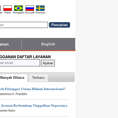
ds
Polski
Português
Pyccĸий
Svenska
yanan
English
GGANAN DAFTAR LAYANAN
 Banyak Dibaca
Terbaru
kah Pelanggar Utama Hukum Internasional?
awrence A. Franklin
 Jerman Berbondong Tinggalkan Negaranya
oeren Kern