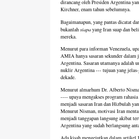
dirancang oleh Presiden Argentina ya
Kirchner, enam tahun sebelumnya.
Bagaimanapun, yang pantas dicatat da
siapa
bukanlah
yang Iran suap dan bel
mereka.
Menurut para informan Venezuela, upa
AMIA hanya sasaran sekunder dalam ja
Argentina. Sasaran utamanya adalah u
nuklir Argentina --- tujuan yang jelas-
dekade.
Menurut almarhum Dr. Alberto Nisman
---- upaya mengakses program rahasia
menjadi sasaran Iran dan Hizbulah yan
Menurut Nisman, motivasi Iran ment
menjadi tanggapan langsung akibat te
Argentina yang sudah berlangsung anta
Ada kisah mengejutkan dalam artikel