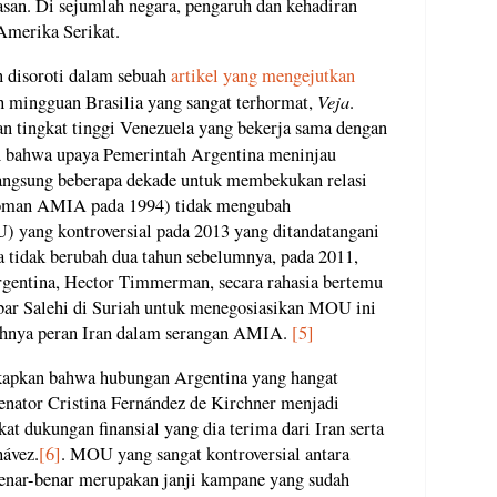
san. Di sejumlah negara, pengaruh dan kehadiran
Amerika Serikat.
n disoroti dalam sebuah
artikel yang mengejutkan
Veja
h mingguan Brasilia yang sangat terhormat,
.
 tingkat tinggi Venezuela yang bekerja sama dengan
 bahwa upaya Pemerintah Argentina meninjau
langsung beberapa dekade untuk membekukan relasi
boman AMIA pada 1994) tidak mengubah
 yang kontroversial pada 2013 yang ditandatangani
ga tidak berubah dua tahun sebelumnya, pada 2011,
rgentina, Hector Timmerman, secara rahasia bertemu
kbar Salehi di Suriah untuk menegosiasikan MOU ini
hnya peran Iran dalam serangan AMIA.
[5]
pkan bahwa hubungan Argentina yang hangat
enator Cristina Fernández de Kirchner menjadi
kat dukungan finansial yang dia terima dari Iran serta
ávez.
[6]
. MOU yang sangat kontroversial antara
enar-benar merupakan janji kampane yang sudah