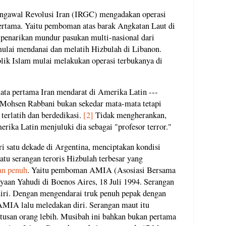
engawal Revolusi Iran (IRGC) mengadakan operasi
pertama. Yaitu pemboman atas barak Angkatan Laut di
 penarikan mundur pasukan multi-nasional dari
mulai mendanai dan melatih Hizbulah di Libanon.
lik Islam mulai melakukan operasi terbukanya di
ata pertama Iran mendarat di Amerika Latin ---
 Mohsen Rabbani bukan sekedar mata-mata tetapi
g terlatih dan berdedikasi.
[2]
Tidak mengherankan,
merika Latin menjuluki dia sebagai "profesor terror."
i satu dekade di Argentina, menciptakan kondisi
tu serangan teroris Hizbulah terbesar yang
n penuh
. Yaitu pemboman AMIA (Asosiasi Bersama
ayaan Yahudi di Boenos Aires, 18 Juli 1994. Serangan
iri. Dengan mengendarai truk penuh pepak dengan
AMIA lalu meledakan diri. Serangan maut itu
tusan orang lebih. Musibah ini bahkan bukan pertama