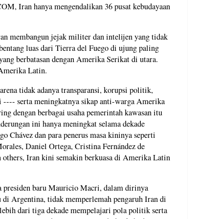
M, Iran hanya mengendalikan 36 pusat kebudayaan
an membangun jejak militer dan intelijen yang tidak
entang luas dari Tierra del Fuego di ujung paling
yang berbatasan dengan Amerika Serikat di utara.
 Amerika Latin.
rena tidak adanya transparansi, korupsi politik,
i ---- serta meningkatnya sikap anti-warga Amerika
ring dengan berbagai usaha pemerintah kawasan itu
nderungan ini hanya meningkat selama dekade
go Chávez dan para penerus masa kininya seperti
orales, Daniel Ortega, Cristina Fernández de
 others, Iran kini semakin berkuasa di Amerika Latin
 presiden baru Mauricio Macri, dalam dirinya
lu di Argentina, tidak memperlemah pengaruh Iran di
ebih dari tiga dekade mempelajari pola politik serta