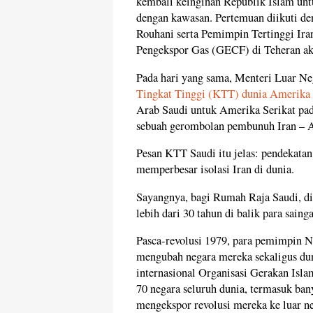
kembali keinginan Republik Islam unt
dengan kawasan. Pertemuan diikuti de
Rouhani serta Pemimpin Tertinggi Ir
Pengekspor Gas (GECF) di Teheran akh
Pada hari yang sama, Menteri Luar N
Tingkat Tinggi (KTT) dunia Amerika 
Arab Saudi untuk Amerika Serikat pad
sebuah gerombolan pembunuh Iran – A
Pesan KTT Saudi itu jelas: pendekata
memperbesar isolasi Iran di dunia.
Sayangnya, bagi Rumah Raja Saudi, di
lebih dari 30 tahun di balik para saing
Pasca-revolusi 1979, para pemimpin N
mengubah negara mereka sekaligus dun
internasional Organisasi Gerakan Isla
70 negara seluruh dunia, termasuk ba
mengekspor revolusi mereka ke luar ne