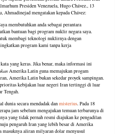
lmarhum Presiden Venezuela, Hugo Chávez., 13
itu, Ahmadinejad mengatakan kepada Chávez:
 Saya membutuhkan anda sebagai perantara
tkan bantuan bagi program nuklir negara saya.
tuk membagi teknologi nuklirnya dengan
ingkatkan program kami tanpa kerja
kata yang keras. Jika benar, maka informasi ini
hkan
Amerika Latin guna memajukan progam
Iran, Amerika Latin bukan sekedar proyek sampingan.
oritas kebijakan luar negeri Iran tertinggi di luar
ur Tengah.
al dunia secara mendadak dan
misterius
. Pada 18
berapa jam sebelum mengajukan temuan terbarunya di
ya yang tidak pernah resmi diajukan ke pengadilan
uju pengaruh Iran yang lebih besar di Amerika
ta masuknya aliran milyaran dolar menyusul